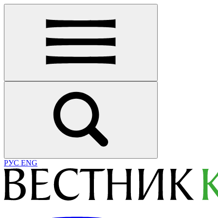
РУС
ENG