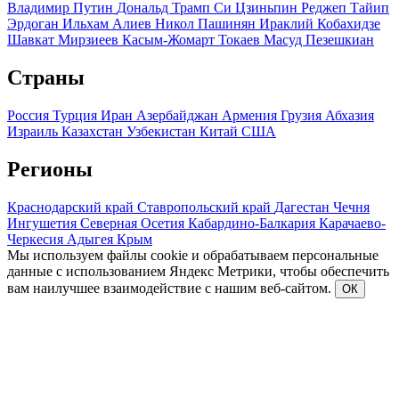
Владимир Путин
Дональд Трамп
Си Цзиньпин
Реджеп Тайип
Эрдоган
Ильхам Алиев
Никол Пашинян
Ираклий Кобахидзе
Шавкат Мирзиеев
Касым-Жомарт Токаев
Масуд Пезешкиан
Страны
Россия
Турция
Иран
Азербайджан
Армения
Грузия
Абхазия
Израиль
Казахстан
Узбекистан
Китай
США
Регионы
Краснодарский край
Ставропольский край
Дагестан
Чечня
Ингушетия
Северная Осетия
Кабардино-Балкария
Карачаево-
Черкесия
Адыгея
Крым
Мы используем файлы cookie и обрабатываем персональные
данные с использованием Яндекс Метрики, чтобы обеспечить
вам наилучшее взаимодействие с нашим веб-сайтом.
ОК