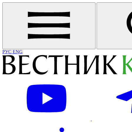
РУС
ENG