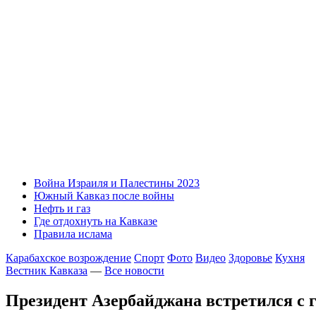
Война Израиля и Палестины 2023
Южный Кавказ после войны
Нефть и газ
Где отдохнуть на Кавказе
Правила ислама
Карабахское возрождение
Спорт
Фото
Видео
Здоровье
Кухня
Вестник Кавказа
—
Все новости
Президент Азербайджана встретился с