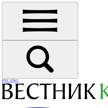
РУС
ENG