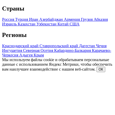
Страны
Россия
Турция
Иран
Азербайджан
Армения
Грузия
Абхазия
Израиль
Казахстан
Узбекистан
Китай
США
Регионы
Краснодарский край
Ставропольский край
Дагестан
Чечня
Ингушетия
Северная Осетия
Кабардино-Балкария
Карачаево-
Черкесия
Адыгея
Крым
Мы используем файлы cookie и обрабатываем персональные
данные с использованием Яндекс Метрики, чтобы обеспечить
вам наилучшее взаимодействие с нашим веб-сайтом.
ОК