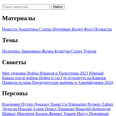
Найти
Материалы
Новости
Аналитика
Статьи
Интервью
Видео
Фото
Подкасты
Темы
Политика
Экономика
Жизнь
Культура
Спорт
Туризм
Сюжеты
Мое здоровье
Война Израиля и Палестины 2023
Южный
Кавказ после войны
Нефть и газ
Где отдохнуть на Кавказе
Правила ислама
Президентские выборы в Азербайджане 2024
Персоны
Владимир Путин
Дональд Трамп
Си Цзиньпин
Реджеп Тайип
Эрдоган
Ильхам Алиев
Никол Пашинян
Ираклий Кобахидзе
Шавкат Мирзиеев
Касым-Жомарт Токаев
Масуд Пезешкиан