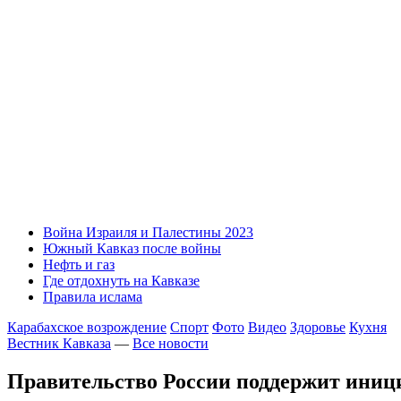
Война Израиля и Палестины 2023
Южный Кавказ после войны
Нефть и газ
Где отдохнуть на Кавказе
Правила ислама
Карабахское возрождение
Спорт
Фото
Видео
Здоровье
Кухня
Вестник Кавказа
—
Все новости
Правительство России поддержит иниц