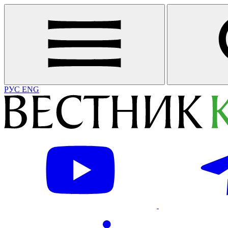
РУС
ENG