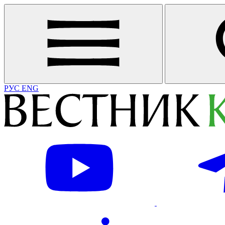
РУС
ENG