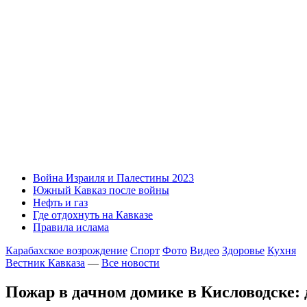
Война Израиля и Палестины 2023
Южный Кавказ после войны
Нефть и газ
Где отдохнуть на Кавказе
Правила ислама
Карабахское возрождение
Спорт
Фото
Видео
Здоровье
Кухня
Вестник Кавказа
—
Все новости
Пожар в дачном домике в Кисловодске: