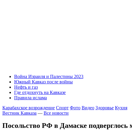
Война Израиля и Палестины 2023
Южный Кавказ после войны
Нефть и газ
Где отдохнуть на Кавказе
Правила ислама
Карабахское возрождение
Спорт
Фото
Видео
Здоровье
Кухня
Вестник Кавказа
—
Все новости
Посольство РФ в Дамаске подверглось 