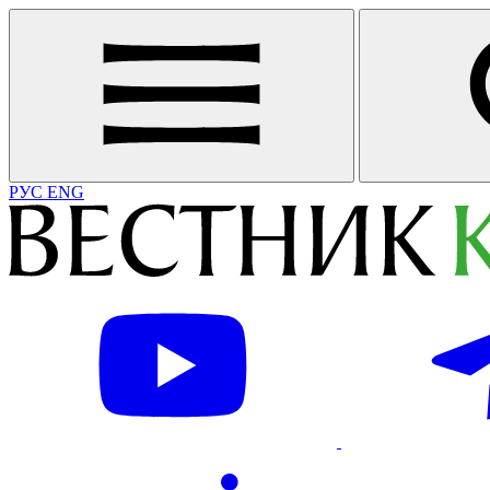
РУС
ENG