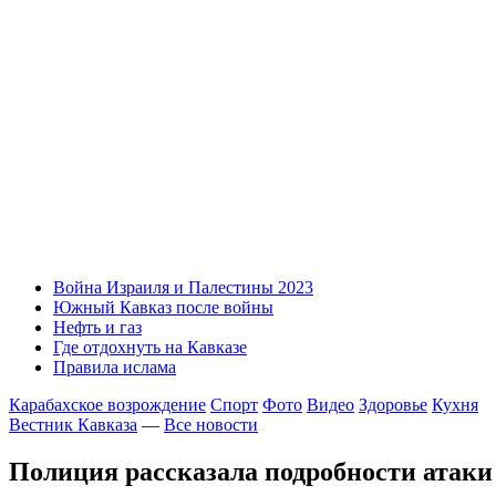
Война Израиля и Палестины 2023
Южный Кавказ после войны
Нефть и газ
Где отдохнуть на Кавказе
Правила ислама
Карабахское возрождение
Спорт
Фото
Видео
Здоровье
Кухня
Вестник Кавказа
—
Все новости
Полиция рассказала подробности атак