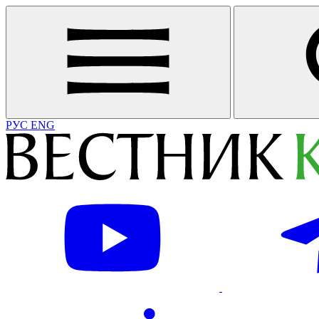
РУС
ENG