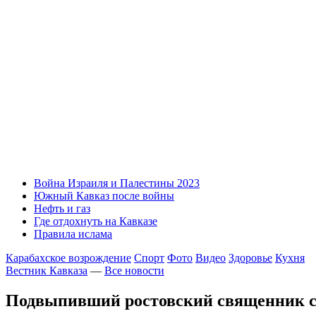
Война Израиля и Палестины 2023
Южный Кавказ после войны
Нефть и газ
Где отдохнуть на Кавказе
Правила ислама
Карабахское возрождение
Спорт
Фото
Видео
Здоровье
Кухня
Вестник Кавказа
—
Все новости
Подвыпивший ростовский священник с