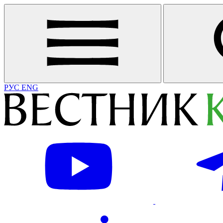
РУС
ENG