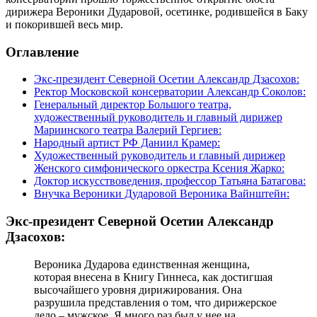
дирижера Вероники Дударовой, осетинке, родившейся в Баку
и покорившей весь мир.
Оглавление
Экс-президент Северной Осетии Александр Дзасохов:
Ректор Московской консерватории Александр Соколов:
Генеральный директор Большого театра,
художественный руководитель и главный дирижер
Мариинского театра Валерий Гергиев:
Народный артист РФ Даниил Крамер:
Художественный руководитель и главный дирижер
Женского симфонического оркестра Ксения Жарко:
Доктор искусствоведения, профессор Татьяна Батагова:
Внучка Вероники Дударовой Вероника Вайнштейн:
Экс-президент Северной Осетии Александр
Дзасохов:
Вероника Дударова единственная женщина,
которая внесена в Книгу Гиннеса, как достигшая
высочайшего уровня дирижирования. Она
разрушила представления о том, что дирижерское
дело – мужское. Я много раз был у нее на