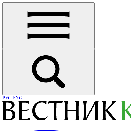
РУС
ENG