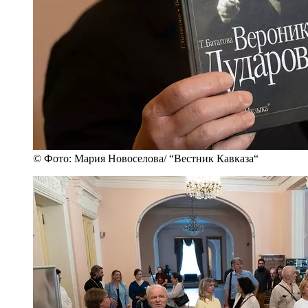
© Фото: Мария Новоселова/ “Вестник Кавказа“