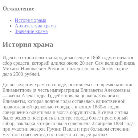
Оглавление
История храма
Архитектура храма
Значение храма
История храма
Идея его строительства зародилась еще в 1868 году, и начался
сбор средств, который длился около 20 лет. Сам великий князь
Михаил Николаевич Романов пожертвовал на богоугодное
дело 2500 рублей.
До возведения храма в городе, носившем в то время название
Елизаветполь (в честь императрицы Елизаветы Алексеевны
— жены Александра I), действовала церковь Захария и
Елизаветы, которая долгие годы оставалась единственной
православной церковью города, а к концу 1880-х годов
совершенно обветшала и могла обрушиться. В связи с этим
было решено построить в центре города более просторный
собор, закладка которого была совершена 22 апреля 1884 года
при участии экзарха Грузии Павла и при большом стечении
местного населения, состоящего из людей разных