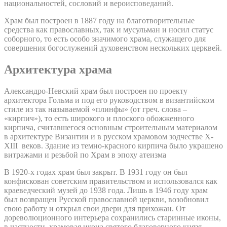
национальностей, сословий и вероисповеданий.
Храм был построен в 1887 году на благотворительные
средства как православных, так и мусульман и носил статус
соборного, то есть особо значимого храма, служащего для
совершения богослужений духовенством нескольких церквей.
Архитектура храма
Александро-Невский храм был построен по проекту
архитектора Гольма и под его руководством в византийском
стиле из так называемой «плинфы» (от греч. слова –
«кирпич»), то есть широкого и плоского обожженного
кирпича, считавшегося основным строительным материалом
в архитектуре Византии и в русском храмовом зодчестве X-
XIII веков. Здание из темно-красного кирпича было украшено
витражами и резьбой по Храм в эпоху атеизма
В 1920-х годах храм был закрыт. В 1931 году он был
конфискован советским правительством и использовался как
краеведческий музей до 1938 года. Лишь в 1946 году храм
был возвращен Русской православной церкви, возобновил
свою работу и открыл свои двери для прихожан. От
дореволюционного интерьера сохранились старинные иконы,
в частности, храмовая икона святого благоверного князя