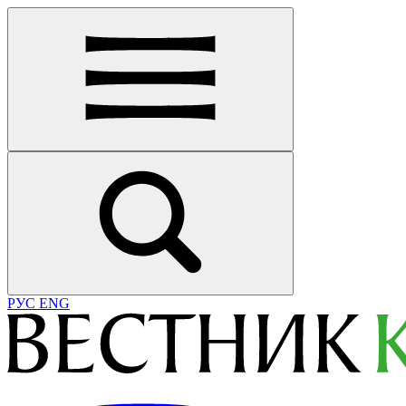
РУС
ENG