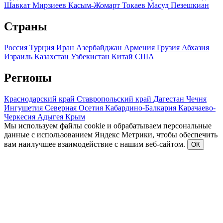
Шавкат Мирзиеев
Касым-Жомарт Токаев
Масуд Пезешкиан
Страны
Россия
Турция
Иран
Азербайджан
Армения
Грузия
Абхазия
Израиль
Казахстан
Узбекистан
Китай
США
Регионы
Краснодарский край
Ставропольский край
Дагестан
Чечня
Ингушетия
Северная Осетия
Кабардино-Балкария
Карачаево-
Черкесия
Адыгея
Крым
Мы используем файлы cookie и обрабатываем персональные
данные с использованием Яндекс Метрики, чтобы обеспечить
вам наилучшее взаимодействие с нашим веб-сайтом.
ОК