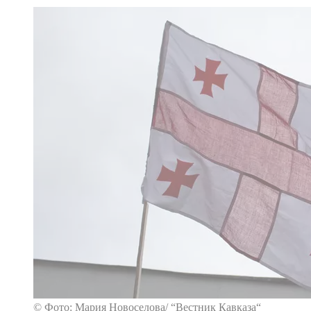
© Фото: Мария Новоселова/ “Вестник Кавказа“