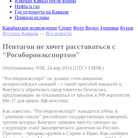
Южный Кавказ после войны
Нефть и газ
Где отдохнуть на Кавказе
Правила ислама
Карабахское возрождение
Спорт
Фото
Видео
Здоровье
Кухня
Вестник Кавказа
—
Все новости
Пентагон не хочет расставаться с
"Рособоронэкспортом"
Опубликовано: 9:00, 24 апр 2014 (UTC+3 MSK)
"Рособоронэкспорт" не должен стать мишенью
антироссийских санкций – с такой просьбой накануне к
Конгрессу обратились представители Пентагона,
предложившие не отказываться от закупок в РФ вертолетов
Ми-17 для армии Афганистана.
Как известно, "Рособоронэкспорт" находится сейчас в
"длинном списке" российских государственных компаний,
против которых Конгресс намерен ввести санкции на
следующем этапе экономического давления на Россию.
Причина – продажа оружия в Сирию и Иран. Как сообщил