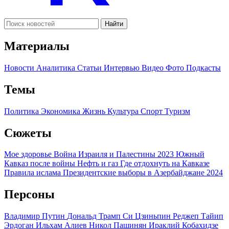
Найти
Материалы
Новости
Аналитика
Статьи
Интервью
Видео
Фото
Подкасты
Темы
Политика
Экономика
Жизнь
Культура
Спорт
Туризм
Сюжеты
Мое здоровье
Война Израиля и Палестины 2023
Южный
Кавказ после войны
Нефть и газ
Где отдохнуть на Кавказе
Правила ислама
Президентские выборы в Азербайджане 2024
Персоны
Владимир Путин
Дональд Трамп
Си Цзиньпин
Реджеп Тайип
Эрдоган
Ильхам Алиев
Никол Пашинян
Ираклий Кобахидзе