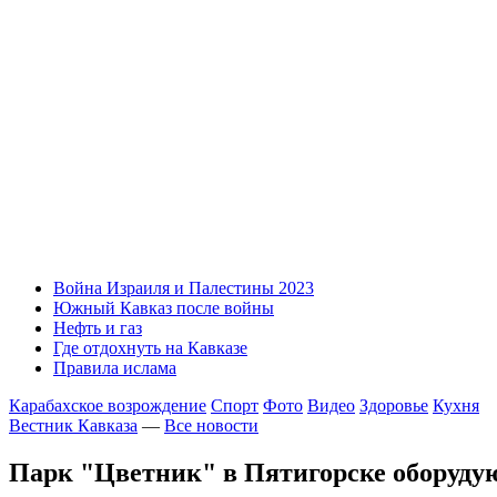
Война Израиля и Палестины 2023
Южный Кавказ после войны
Нефть и газ
Где отдохнуть на Кавказе
Правила ислама
Карабахское возрождение
Спорт
Фото
Видео
Здоровье
Кухня
Вестник Кавказа
—
Все новости
Парк "Цветник" в Пятигорске оборуду