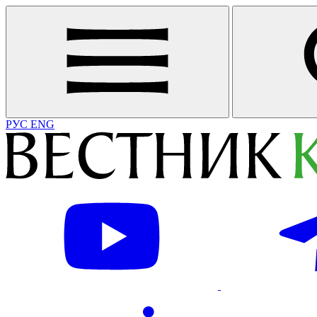
РУС
ENG