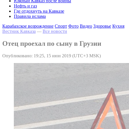
Южный Кавказ после войны
Нефть и газ
Где отдохнуть на Кавказе
Правила ислама
Карабахское возрождение
Спорт
Фото
Видео
Здоровье
Кухня
Вестник Кавказа
—
Все новости
Отец проехал по сыну в Грузии
Опубликовано: 19:25, 15 июн 2019 (UTC+3 MSK)