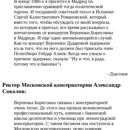
В конце 1980-х я прилетел в Мадрид по
приглашению правящей тогда политической
партии. И тогдашний советский посол в Испании
Сергей Калистратович Романовский, который
вместо того, чтобы обсуждать со мной вопросы,
по которым я приехал, все время рассказывал о
впечатлениях от концертов Вероники Борисовны
в Мадриде. И еще один запоминающийся случай.
Как-то концерт Вероники Дударовой задержали
из-за того, что на него должен был приехать член
Политбюро Гейдар Алиев. Когда она узнала о
причине задержки, сказала: "Ну и что, я рада,
потому что я бакинка"э
- Дзасохов
Ректор Московской консерватории Александр
Соколов:
Вероника Борисовна связана с консерваторией
очень тесно. До этого она прошла великолепный
профессиональный путь, начиная с бакинской
школы-десятилетки и училища при ленинградской
консерватории. С таким багажом она поступила в
Московскую консерваторию, резко поменяв