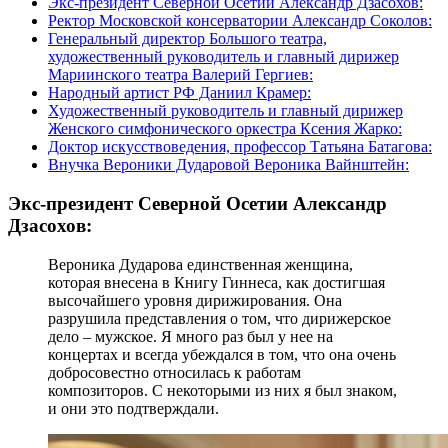
Экс-президент Северной Осетии Александр Дзасохов:
Ректор Московской консерватории Александр Соколов:
Генеральный директор Большого театра,
художественный руководитель и главный дирижер
Мариинского театра Валерий Гергиев:
Народный артист РФ Даниил Крамер:
Художественный руководитель и главный дирижер
Женского симфонического оркестра Ксения Жарко:
Доктор искусствоведения, профессор Татьяна Батагова:
Внучка Вероники Дударовой Вероника Вайнштейн:
Экс-президент Северной Осетии Александр
Дзасохов:
Вероника Дударова единственная женщина,
которая внесена в Книгу Гиннеса, как достигшая
высочайшего уровня дирижирования. Она
разрушила представления о том, что дирижерское
дело – мужское. Я много раз был у нее на
концертах и всегда убеждался в том, что она очень
добросовестно относилась к работам
композиторов. С некоторыми из них я был знаком,
и они это подтверждали.