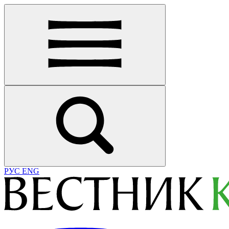
РУС
ENG