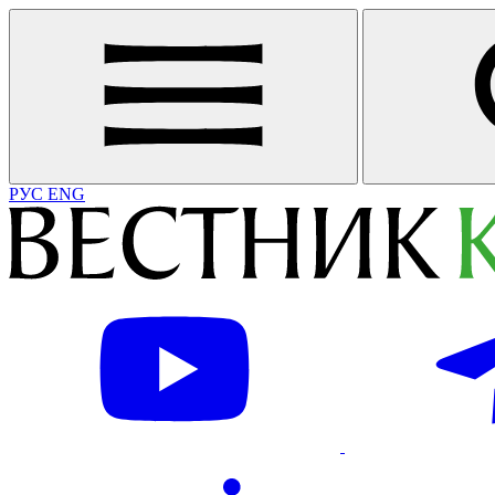
РУС
ENG