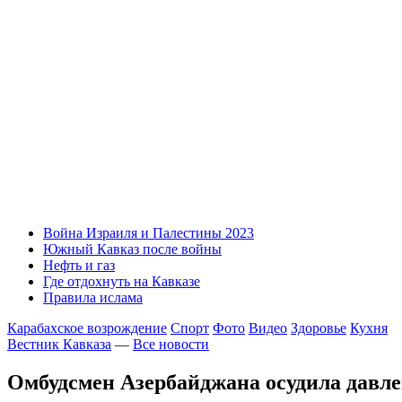
Война Израиля и Палестины 2023
Южный Кавказ после войны
Нефть и газ
Где отдохнуть на Кавказе
Правила ислама
Карабахское возрождение
Спорт
Фото
Видео
Здоровье
Кухня
Вестник Кавказа
—
Все новости
Омбудсмен Азербайджана осудила давл