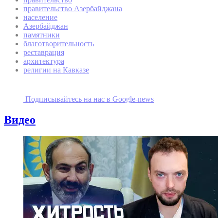
правительство Азербайджана
население
Азербайджан
памятники
благотворительность
реставрация
архитектура
религии на Кавказе
Подписывайтесь на наc в Google-news
Видео