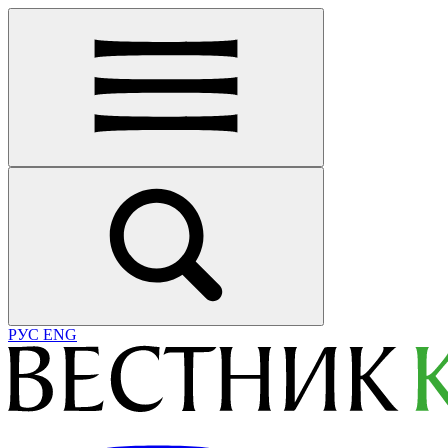
РУС
ENG