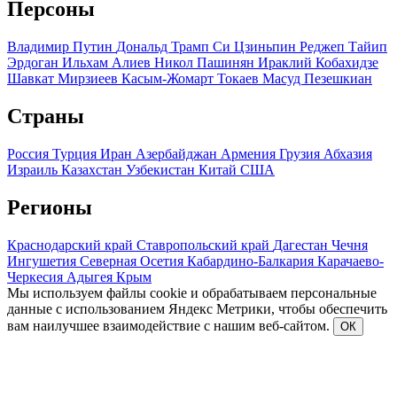
Персоны
Владимир Путин
Дональд Трамп
Си Цзиньпин
Реджеп Тайип
Эрдоган
Ильхам Алиев
Никол Пашинян
Ираклий Кобахидзе
Шавкат Мирзиеев
Касым-Жомарт Токаев
Масуд Пезешкиан
Страны
Россия
Турция
Иран
Азербайджан
Армения
Грузия
Абхазия
Израиль
Казахстан
Узбекистан
Китай
США
Регионы
Краснодарский край
Ставропольский край
Дагестан
Чечня
Ингушетия
Северная Осетия
Кабардино-Балкария
Карачаево-
Черкесия
Адыгея
Крым
Мы используем файлы cookie и обрабатываем персональные
данные с использованием Яндекс Метрики, чтобы обеспечить
вам наилучшее взаимодействие с нашим веб-сайтом.
ОК