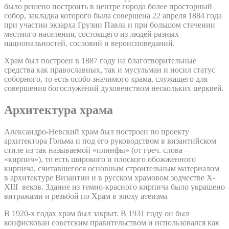
было решено построить в центре города более просторный
собор, закладка которого была совершена 22 апреля 1884 года
при участии экзарха Грузии Павла и при большом стечении
местного населения, состоящего из людей разных
национальностей, сословий и вероисповеданий.
Храм был построен в 1887 году на благотворительные
средства как православных, так и мусульман и носил статус
соборного, то есть особо значимого храма, служащего для
совершения богослужений духовенством нескольких церквей.
Архитектура храма
Александро-Невский храм был построен по проекту
архитектора Гольма и под его руководством в византийском
стиле из так называемой «плинфы» (от греч. слова –
«кирпич»), то есть широкого и плоского обожженного
кирпича, считавшегося основным строительным материалом
в архитектуре Византии и в русском храмовом зодчестве X-
XIII веков. Здание из темно-красного кирпича было украшено
витражами и резьбой по Храм в эпоху атеизма
В 1920-х годах храм был закрыт. В 1931 году он был
конфискован советским правительством и использовался как