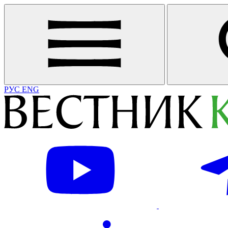
РУС
ENG