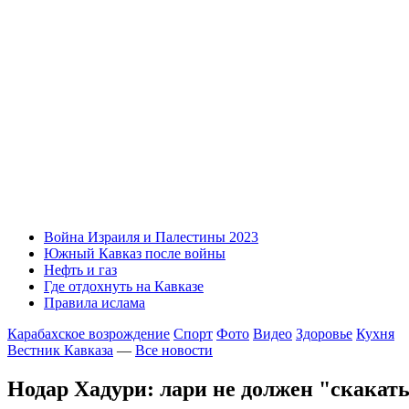
Война Израиля и Палестины 2023
Южный Кавказ после войны
Нефть и газ
Где отдохнуть на Кавказе
Правила ислама
Карабахское возрождение
Спорт
Фото
Видео
Здоровье
Кухня
Вестник Кавказа
—
Все новости
Нодар Хадури: лари не должен "скакат