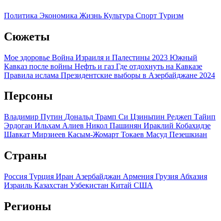
Политика
Экономика
Жизнь
Культура
Спорт
Туризм
Сюжеты
Мое здоровье
Война Израиля и Палестины 2023
Южный
Кавказ после войны
Нефть и газ
Где отдохнуть на Кавказе
Правила ислама
Президентские выборы в Азербайджане 2024
Персоны
Владимир Путин
Дональд Трамп
Си Цзиньпин
Реджеп Тайип
Эрдоган
Ильхам Алиев
Никол Пашинян
Ираклий Кобахидзе
Шавкат Мирзиеев
Касым-Жомарт Токаев
Масуд Пезешкиан
Страны
Россия
Турция
Иран
Азербайджан
Армения
Грузия
Абхазия
Израиль
Казахстан
Узбекистан
Китай
США
Регионы