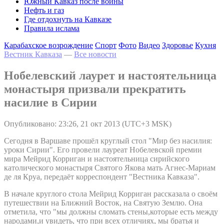
Южный Кавказ после войны
Нефть и газ
Где отдохнуть на Кавказе
Правила ислама
Карабахское возрождение
Спорт
Фото
Видео
Здоровье
Кухня
Вестник Кавказа
—
Все новости
Нобелевский лаурет и настоятельница
монастыря призвали прекратить
насилие в Сирии
Опубликовано: 23:26, 21 окт 2013 (UTC+3 MSK)
Сегодня в Варшаве прошёл круглый стол "Мир без насилия:
уроки Сирии". Его провели лауреат Нобелевской премии
мира Мейрид Корриган и настоятельница сирийского
католического монастыря Святого Якова мать Агнес-Мариам
де ля Круа, передаёт корреспондент "Вестника Кавказа".
В начале круглого стола Мейрид Корриган рассказала о своём
путешествии на Ближний Восток, на Святую Землю. Она
отметила, что "мы должны сломать стены,которые есть между
народами,и увидеть, что при всех отличиях, мы братья и