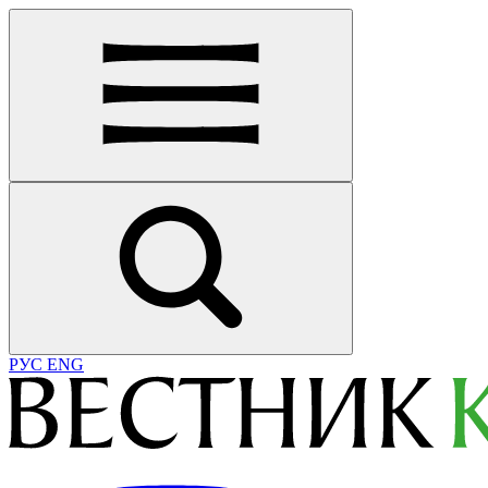
РУС
ENG