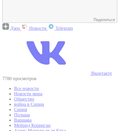
Поделиться
Дзен
Новости
Telegram
Вконтакте
7780 просмотров
Все новости
Новости мира
Общество
война в Сирии
Сирия
Польша
Варшава
Мейрид Корриган
Агнес-Мариам де ля Круа