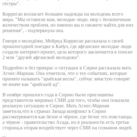
сёстры".
Корриган возлагает большие надежды на молодежь всего
мира. "Мы оставили вам, молодые люди, мир с бесконечным
количеством проблем, но именно вы и сможете найти для них
решения", - подчеркнула она.
Говоря о молодёжи, Мейрид Корриган рассказала о своей
прошлогодней поездке в Кабул, где афганские молодые люди
создали интернет-проект, цель которого заключается в поиске
2 млн "друзей афганской молодежи".
Подробно и без прикрас о ситуации в Сирии рассказала мать
Агнес-Мариам. Она отметила, что о тех событиях, которые
принято называть "арабская весна", сейчас зачастую говорят
не иначе как "арабский ад".
В ноябре прошлого года в Сирию были приглашены
представители мировых СМИ для того, чтобы они показали
реальную ситуацию в Сирии. Мать Агнес-Мариам
заметила,что в странах Запада конфликт в Сирии
рассматривается как белое и чёрное, где белое это повстанцы,
а чёрное - правительство Асада, но в реальности есть третья
сторона,к оторая воздействует через СМИ на сознания людей.