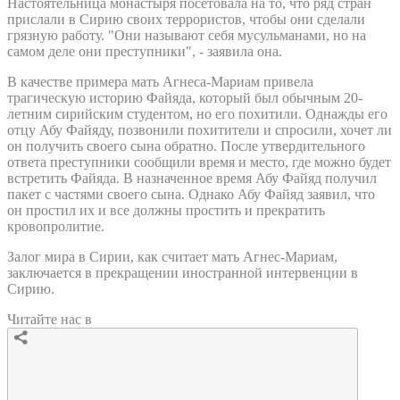
Настоятельница монастыря посетовала на то, что ряд стран
прислали в Сирию своих террористов, чтобы они сделали
грязную работу. "Они называют себя мусульманами, но на
самом деле они преступники", - заявила она.
В качестве примера мать Агнеса-Мариам привела
трагическую историю Файяда, который был обычным 20-
летним сирийским студентом, но его похитили. Однажды его
отцу Абу Файяду, позвонили похитители и спросили, хочет ли
он получить своего сына обратно. После утвердительного
ответа преступники сообщили время и место, где можно будет
встретить Файяда. В назначенное время Абу Файяд получил
пакет с частями своего сына. Однако Абу Файяд заявил, что
он простил их и все должны простить и прекратить
кровопролитие.
Залог мира в Сирии, как считает мать Агнес-Мариам,
заключается в прекращении иностранной интервенции в
Сирию.
Читайте нас в