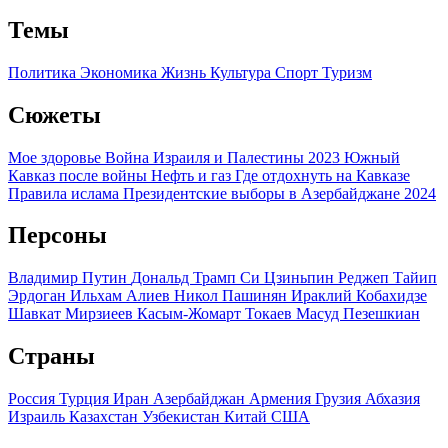
Темы
Политика
Экономика
Жизнь
Культура
Спорт
Туризм
Сюжеты
Мое здоровье
Война Израиля и Палестины 2023
Южный
Кавказ после войны
Нефть и газ
Где отдохнуть на Кавказе
Правила ислама
Президентские выборы в Азербайджане 2024
Персоны
Владимир Путин
Дональд Трамп
Си Цзиньпин
Реджеп Тайип
Эрдоган
Ильхам Алиев
Никол Пашинян
Ираклий Кобахидзе
Шавкат Мирзиеев
Касым-Жомарт Токаев
Масуд Пезешкиан
Страны
Россия
Турция
Иран
Азербайджан
Армения
Грузия
Абхазия
Израиль
Казахстан
Узбекистан
Китай
США