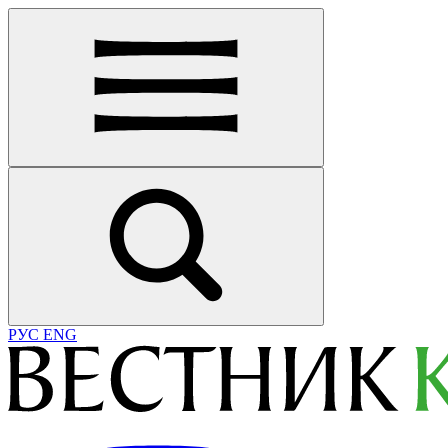
РУС
ENG