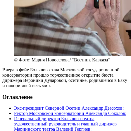
© Фото: Мария Новоселова/ “Вестник Кавказа“
Вчера в фойе Большого зала Московской государственной
консерватории прошло торжественное открытие бюста
дирижера Вероники Дударовой, осетинке, родившейся в Баку
и покорившей весь мир.
Оглавление
Экс-президент Северной Осетии Александр Дзасохов:
Ректор Московской консерватории Александр Соколов:
Генеральный директор Большого театра,
художественный руководитель и главный дирижер
Мариинского театра Валерий Гергиев: