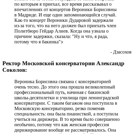
по которым я приехал, все время рассказывал о
впечатлениях от концертов Вероники Борисовны
в Мадриде. И еще один запоминающийся случай.
Как-то концерт Вероники Дударовой задержали
из-за того, что на него должен был приехать член
Политбюро Гейдар Алиев. Когда она узнала о
причине задержки, сказала: "Ну и что, я рада,
потому что я бакинка"э
- Дзасохов
Ректор Московской консерватории Александр
Соколов:
Вероника Борисовна связана с консерваторией
очень тесно. До этого она прошла великолепный
профессиональный путь, начиная с бакинской
школы-десятилетки и училища при ленинградской
консерватории. С таким багажом она поступила в
Московскую консерваторию, резко поменяв
специальность: она была пианисткой, а поступила
учиться на дирижера. В то время было совершенно
необычно, потому что как женская профессия
дирижирование вообще не рассматривалось. Она