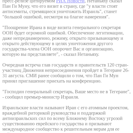
пресс-релизе цитируемом
РИА Новости
, Нетаньяху сказал
Пан Ги Муну, что его визит в страну, где "у власти стоят
антисемиты, стремящиеся уничтожить Израиль", станет
"большой ошибкой, несмотря на благие намерения".
"Поощрение Ирана в виде визита генерального секретаря
ООН будет огромной ошибкой. Обеспечение легитимации,
даже непреднамеренно, режиму, открыто призывающему и
открыто действующему в целях уничтожения другого
государства-члена ООН опорочит Вас и организацию,
которую вы представляете", - сказал Нетаньяху.
Очередная встреча глав государств и правительств 120 стран-
участниц Движения неприсоединения пройдет в Тегеране 26-
31 августа. СМИ ранее сообщили о том, что Пан Ги Мун
принял приглашение приехать на конференцию.
"Господин генеральный секретарь, Ваше место не в Тегеране",
- сообщил премьер-министр Израиля.
Израильские власти называют Иран с его атомным проектом,
враждебной риторикой руководства и поддержкой
антиизраильских сил по всему Ближнему Востоку угрозой
существованию еврейского государства и призывают
международное сообщество к решительным мерам для ее