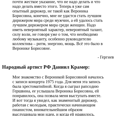
почти жесткое указание, что не надо делать и что
надо делать вместо этого. Теперь я уже сам
опытный дирижер, не такой как Вероника
Борисовна, конечно, мне не удастся стать лучшим
дирижером мира среди мужчин, а ей удалось стать
лучшим дирижером мира среди женщин. Надо
иметь невероятный характер, невероятный талант,
силу воли, не говоря уже о том, что необходимо
любому музыканту, особенно руководителю
коллектива – ритм, энергию, мощь. Всё это было в
Веронике Борисовне.
- Гергиев
Народный артист РФ Даниил Крамер:
Мое знакомство с Вероникой Борисовной началось
с записи концерта 1975 года. Для меня эта запись
была хрестоматийной. Когда я сыграл рапсодию
Гершвина, ее услышала Вероника Борисовна, ей
понравилось, она позвала меня выступать вместе.
И вот тогда я увидел, как знаменитый дирижер,
работая с молодым, практически начинающим
пианистом, внимательнейшим образом
выслушивала мои идеи, и когда ей нравилось,