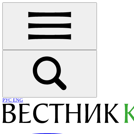
РУС
ENG