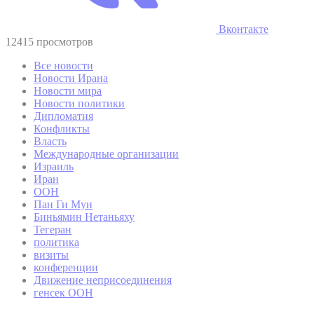
Вконтакте
12415 просмотров
Все новости
Новости Ирана
Новости мира
Новости политики
Дипломатия
Конфликты
Власть
Международные организации
Израиль
Иран
ООН
Пан Ги Мун
Биньямин Нетаньяху
Тегеран
политика
визиты
конференции
Движение неприсоединения
генсек ООН