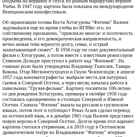
(подъема на вершину и спуск по разным маршрутам) вершин
Ушбы. В 1947 году картина была показана на международном
Венецианском кинофестивале.
Об экранизации поэмы Коста Хетагурова "Фатима" Валиев
задумывался еще во время учебы во ВГИКе: его, по
собственному признанию, "привлекло многое: и поэтичность
произведения, и его демократическая направленность, и
вечно живая тема верности долгу, семье, и острый
захватывающий сюжет". В 1956 году он снял документальный
фильм о Хетагурове, а потом вместе с известным режиссером
Семеном Долидзе приступил к работе над "Фатимой". На
главные роли были утверждены Владимир Тхапсаев, Тамара
Кокова, Отар Мегвинетухуцеси и Гиули Чохонелидзе, в апреле
1957 года кинематографисты выбрали места для натурных
съемок в Северной Осетии, а через месяц началась работа в
павильонах "Грузия-фильма". Картину посвятили 100-летию
со дня рождения Хетагурова, премьера в октябре 1958 года
состоялась одновременно в столицах Северной и Южной
Осетии. Сначала "Фатима" вышла на русском и грузинском
языках, потом поэт и публицист Реваз Асаев сделал перевод
на осетинский язык, и в декабре 1965 года Валиев представил
новую версию в Северной Осетии. Долгое время этот вариант
картины считался утерянным, а в 2019 году в Осетинском
драматическом театре во Владикавказе "Фатиму" впервые