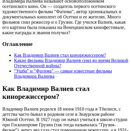
Владимира Валиева называют основоположником
осетинского кино. Он — создатель первого осетинского
художественного фильма "Фатима", автор хроникальных и
документальных кинолент об Осетии и ее жителях. Много
фильмов снял режиссер и о Грузии. Где учился Валиев, какая
его картина была показана на Венецианском кинофестивале,
какие награды и звания получил?
Оглавление
Как Владимир Валиев стал кинорежиссером?
Какие фильмы Владимир Валиев снял во время Великой
Отечественной войны?
"Ушба" и "Фатима" — самые известные фильмы
Владимира Валиева
Как Владимир Валиев стал
кинорежиссером?
Владимир Валиев родился 18 июня 1910 года в Тбилиси, с
детства часто бывал в родовом селе в Знаурском районе
Южной Осетии. В 1927 году он начал учиться в школе-студии
при Госкинпроме Грузии (так тогда называлась "Грузия-
фильм"), через два года стал помощником режиссера, а в 1931-