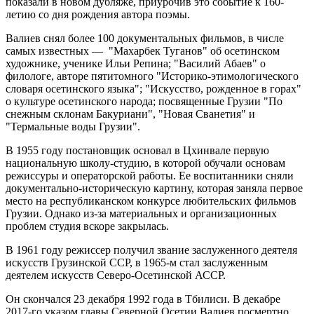
показали в новом дубляже, приурочив это событие к 160-
летию со дня рождения автора поэмы.
Валиев снял более 100 документальных фильмов, в числе
самых известных — "Махарбек Туганов" об осетинском
художнике, ученике Ильи Репина; "Василий Абаев" о
филологе, авторе пятитомного "Историко-этимологического
словаря осетинского языка"; "Искусство, рожденное в горах"
о культуре осетинского народа; посвященные Грузии "По
снежным склонам Бакуриани", "Новая Сванетия" и
"Термальные воды Грузии".
В 1955 году постановщик основал в Цхинвале первую
национальную школу-студию, в которой обучали основам
режиссуры и операторской работы. Ее воспитанники сняли
документально-историческую картину, которая заняла первое
место на республиканском конкурсе любительских фильмов
Грузии. Однако из-за материальных и организационных
проблем студия вскоре закрылась.
В 1961 году режиссер получил звание заслуженного деятеля
искусств Грузинской ССР, в 1965-м стал заслуженным
деятелем искусств Северо-Осетинской АССР.
Он скончался 23 декабря 1992 года в Тбилиси. В декабре
2017-го указом главы Северной Осетии Валиев посмертно