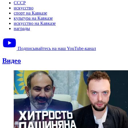
СССР
искусство
спорт на Кавказе
культура на Кавказе
искусство на Кавказе
награды
Подписывайтесь на наш YouTube-канал
Видео