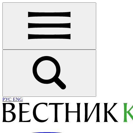
РУС
ENG