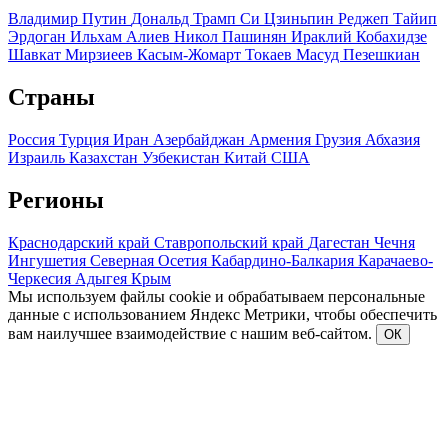
Владимир Путин
Дональд Трамп
Си Цзиньпин
Реджеп Тайип
Эрдоган
Ильхам Алиев
Никол Пашинян
Ираклий Кобахидзе
Шавкат Мирзиеев
Касым-Жомарт Токаев
Масуд Пезешкиан
Страны
Россия
Турция
Иран
Азербайджан
Армения
Грузия
Абхазия
Израиль
Казахстан
Узбекистан
Китай
США
Регионы
Краснодарский край
Ставропольский край
Дагестан
Чечня
Ингушетия
Северная Осетия
Кабардино-Балкария
Карачаево-
Черкесия
Адыгея
Крым
Мы используем файлы cookie и обрабатываем персональные
данные с использованием Яндекс Метрики, чтобы обеспечить
вам наилучшее взаимодействие с нашим веб-сайтом.
ОК