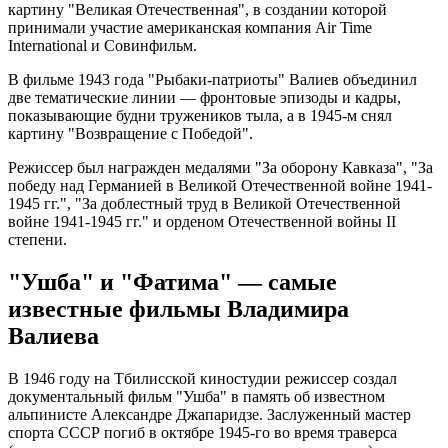
картину "Великая Отечественная", в создании которой
принимали участие американская компания Air Time
International и Совинфильм.
В фильме 1943 года "Рыбаки-патриоты" Валиев объединил
две тематические линии — фронтовые эпизоды и кадры,
показывающие будни тружеников тыла, а в 1945-м снял
картину "Возвращение с Победой".
Режиссер был награжден медалями "За оборону Кавказа", "За
победу над Германией в Великой Отечественной войне 1941-
1945 гг.", "За доблестный труд в Великой Отечественной
войне 1941-1945 гг." и орденом Отечественной войны II
степени.
"Ушба" и "Фатима" — самые
известные фильмы Владимира
Валиева
В 1946 году на Тбилисской киностудии режиссер создал
документальный фильм "Ушба" в память об известном
альпинисте Александре Джапаридзе. Заслуженный мастер
спорта СССР погиб в октябре 1945-го во время траверса