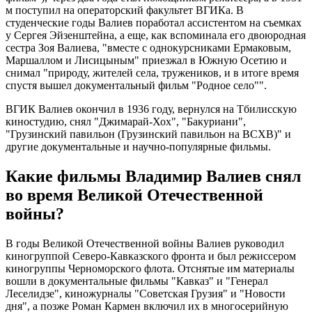
м поступил на операторский факультет ВГИКа. В
студенческие годы Валиев поработал ассистентом на съемках
у Сергея Эйзенштейна, а еще, как вспоминала его двоюродная
сестра Зоя Валиева, "вместе с однокурсниками Ермаковым,
Маршаллом и Лисицыным" приезжал в Южную Осетию и
снимал "природу, жителей села, тружеников, и в итоге время
спустя вышел документальный фильм "Родное село"".
ВГИК Валиев окончил в 1936 году, вернулся на Тбилисскую
киностудию, снял "Джимарай-Хох", "Бакуриани",
"Грузинский павильон (Грузинский павильон на ВСХВ)" и
другие документальные и научно-популярные фильмы.
Какие фильмы Владимир Валиев снял
во время Великой Отечественной
войны?
В годы Великой Отечественной войны Валиев руководил
киногруппой Северо-Кавказского фронта и был режиссером
киногруппы Черноморского флота. Отснятые им материалы
вошли в документальные фильмы "Кавказ" и "Генерал
Леселидзе", киножурналы "Советская Грузия" и "Новости
дня", а позже Роман Кармен включил их в многосерийную