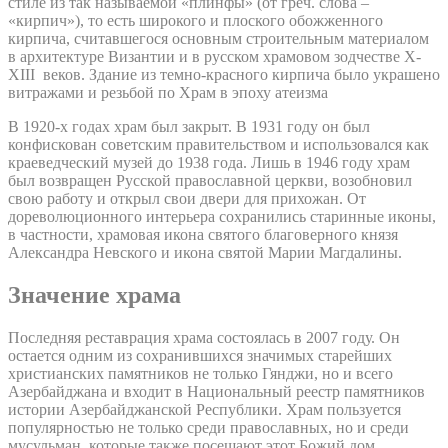
стиле из так называемой «плинфы» (от греч. слова –
«кирпич»), то есть широкого и плоского обожженного
кирпича, считавшегося основным строительным материалом
в архитектуре Византии и в русском храмовом зодчестве X-
XIII веков. Здание из темно-красного кирпича было украшено
витражами и резьбой по Храм в эпоху атеизма
В 1920-х годах храм был закрыт. В 1931 году он был
конфискован советским правительством и использовался как
краеведческий музей до 1938 года. Лишь в 1946 году храм
был возвращен Русской православной церкви, возобновил
свою работу и открыл свои двери для прихожан. От
дореволюционного интерьера сохранились старинные иконы,
в частности, храмовая икона святого благоверного князя
Александра Невского и икона святой Марии Магдалины.
Значение храма
Последняя реставрация храма состоялась в 2007 году. Он
остается одним из сохранившихся значимых старейших
христианских памятников не только Гянджи, но и всего
Азербайджана и входит в Национальный реестр памятников
истории Азербайджанской Республики. Храм пользуется
популярностью не только среди православных, но и среди
мусульман, которые также посещают этот Божий дом.