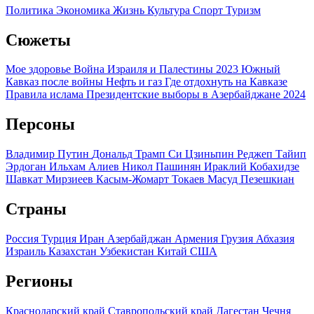
Политика
Экономика
Жизнь
Культура
Спорт
Туризм
Сюжеты
Мое здоровье
Война Израиля и Палестины 2023
Южный
Кавказ после войны
Нефть и газ
Где отдохнуть на Кавказе
Правила ислама
Президентские выборы в Азербайджане 2024
Персоны
Владимир Путин
Дональд Трамп
Си Цзиньпин
Реджеп Тайип
Эрдоган
Ильхам Алиев
Никол Пашинян
Ираклий Кобахидзе
Шавкат Мирзиеев
Касым-Жомарт Токаев
Масуд Пезешкиан
Страны
Россия
Турция
Иран
Азербайджан
Армения
Грузия
Абхазия
Израиль
Казахстан
Узбекистан
Китай
США
Регионы
Краснодарский край
Ставропольский край
Дагестан
Чечня