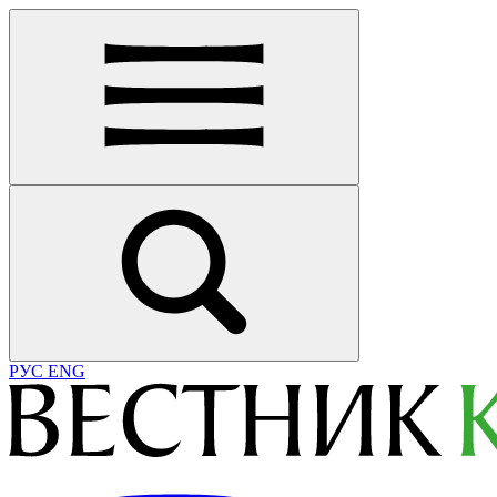
РУС
ENG