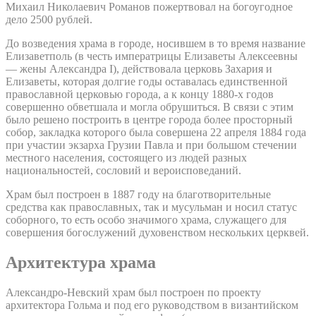
Михаил Николаевич Романов пожертвовал на богоугодное
дело 2500 рублей.
До возведения храма в городе, носившем в то время название
Елизаветполь (в честь императрицы Елизаветы Алексеевны
— жены Александра I), действовала церковь Захария и
Елизаветы, которая долгие годы оставалась единственной
православной церковью города, а к концу 1880-х годов
совершенно обветшала и могла обрушиться. В связи с этим
было решено построить в центре города более просторный
собор, закладка которого была совершена 22 апреля 1884 года
при участии экзарха Грузии Павла и при большом стечении
местного населения, состоящего из людей разных
национальностей, сословий и вероисповеданий.
Храм был построен в 1887 году на благотворительные
средства как православных, так и мусульман и носил статус
соборного, то есть особо значимого храма, служащего для
совершения богослужений духовенством нескольких церквей.
Архитектура храма
Александро-Невский храм был построен по проекту
архитектора Гольма и под его руководством в византийском