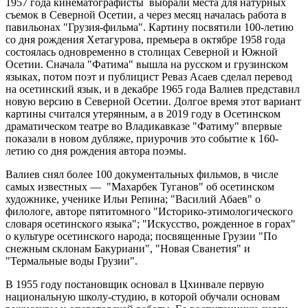
1957 года кинематографисты выбрали места для натурных
съемок в Северной Осетии, а через месяц началась работа в
павильонах "Грузия-фильма". Картину посвятили 100-летию
со дня рождения Хетагурова, премьера в октябре 1958 года
состоялась одновременно в столицах Северной и Южной
Осетии. Сначала "Фатима" вышла на русском и грузинском
языках, потом поэт и публицист Реваз Асаев сделал перевод
на осетинский язык, и в декабре 1965 года Валиев представил
новую версию в Северной Осетии. Долгое время этот вариант
картины считался утерянным, а в 2019 году в Осетинском
драматическом театре во Владикавказе "Фатиму" впервые
показали в новом дубляже, приурочив это событие к 160-
летию со дня рождения автора поэмы.
Валиев снял более 100 документальных фильмов, в числе
самых известных — "Махарбек Туганов" об осетинском
художнике, ученике Ильи Репина; "Василий Абаев" о
филологе, авторе пятитомного "Историко-этимологического
словаря осетинского языка"; "Искусство, рожденное в горах"
о культуре осетинского народа; посвященные Грузии "По
снежным склонам Бакуриани", "Новая Сванетия" и
"Термальные воды Грузии".
В 1955 году постановщик основал в Цхинвале первую
национальную школу-студию, в которой обучали основам