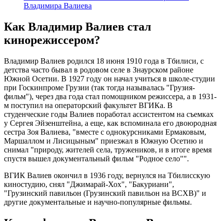
Владимира Валиева
Как Владимир Валиев стал
кинорежиссером?
Владимир Валиев родился 18 июня 1910 года в Тбилиси, с
детства часто бывал в родовом селе в Знаурском районе
Южной Осетии. В 1927 году он начал учиться в школе-студии
при Госкинпроме Грузии (так тогда называлась "Грузия-
фильм"), через два года стал помощником режиссера, а в 1931-
м поступил на операторский факультет ВГИКа. В
студенческие годы Валиев поработал ассистентом на съемках
у Сергея Эйзенштейна, а еще, как вспоминала его двоюродная
сестра Зоя Валиева, "вместе с однокурсниками Ермаковым,
Маршаллом и Лисицыным" приезжал в Южную Осетию и
снимал "природу, жителей села, тружеников, и в итоге время
спустя вышел документальный фильм "Родное село"".
ВГИК Валиев окончил в 1936 году, вернулся на Тбилисскую
киностудию, снял "Джимарай-Хох", "Бакуриани",
"Грузинский павильон (Грузинский павильон на ВСХВ)" и
другие документальные и научно-популярные фильмы.