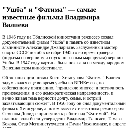
"Ушба" и "Фатима" — самые
известные фильмы Владимира
Валиева
В 1946 году на Тбилисской киностудии режиссер создал
документальный фильм "Ушба" в память об известном
альпинисте Александре Джапаридзе. Заслуженный мастер
спорта СССР погиб в октябре 1945-го во время траверса
(подъема на вершину и спуск по разным маршрутам) вершин
Ушбы. В 1947 году картина была показана на международном
Венецианском кинофестивале.
Об экранизации поэмы Коста Хетагурова "Фатима" Валиев
задумывался еще во время учебы во ВГИКе: его, по
собственному признанию, "привлекло многое: и поэтичность
произведения, и его демократическая направленность, и
вечно живая тема верности долгу, семье, и острый
захватывающий сюжет". В 1956 году он снял документальный
фильм о Хетагурове, а потом вместе с известным режиссером
Семеном Долидзе приступил к работе над "Фатимой". На
главные роли были утверждены Владимир Тхапсаев, Тамара
Кокова, Отар Мегвинетухуцеси и Гиули Чохонелидзе, в апреле