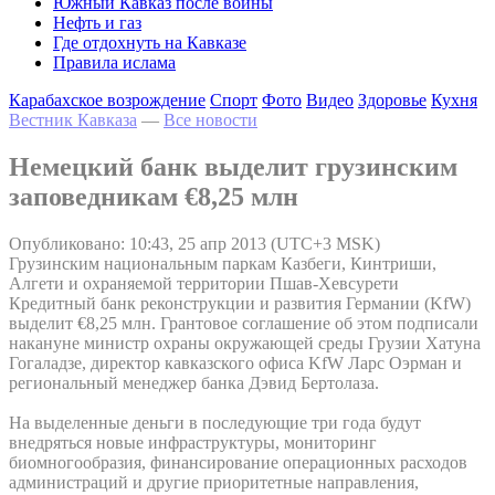
Южный Кавказ после войны
Нефть и газ
Где отдохнуть на Кавказе
Правила ислама
Карабахское возрождение
Спорт
Фото
Видео
Здоровье
Кухня
Вестник Кавказа
—
Все новости
Немецкий банк выделит грузинским
заповедникам €8,25 млн
Опубликовано: 10:43, 25 апр 2013 (UTC+3 MSK)
Грузинским национальным паркам Казбеги, Кинтриши,
Алгети и охраняемой территории Пшав-Хевсурети
Кредитный банк реконструкции и развития Германии (KfW)
выделит €8,25 млн. Грантовое соглашение об этом подписали
накануне министр охраны окружающей среды Грузии Хатуна
Гогаладзе, директор кавказского офиса KfW Ларс Оэрман и
региональный менеджер банка Дэвид Бертолаза.
На выделенные деньги в последующие три года будут
внедряться новые инфраструктуры, мониторинг
биомногообразия, финансирование операционных расходов
администраций и другие приоритетные направления,