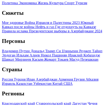
Политика
Экономика
Жизнь
Культура
Спорт
Туризм
Сюжеты
Мое здоровье
Война Израиля и Палестины 2023
Южный
Кавказ после войны
Нефть и газ
Где отдохнуть на Кавказе
Правила ислама
Президентские выборы в Азербайджане 2024
Персоны
Владимир Путин
Дональд Трамп
Си Цзиньпин
Реджеп Тайип
Эрдоган
Ильхам Алиев
Никол Пашинян
Ираклий Кобахидзе
Шавкат Мирзиеев
Касым-Жомарт Токаев
Масуд Пезешкиан
Страны
Россия
Турция
Иран
Азербайджан
Армения
Грузия
Абхазия
Израиль
Казахстан
Узбекистан
Китай
США
Регионы
Краснодарский край
Ставропольский край
Дагестан
Чечня