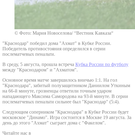
© Фото: Мария Новоселова/ “Вестник Кавказа“
"Краснодар" победил дома "Ахмат" в Кубке России.
Победитель противостояния определился в серии
послематчевых пенальти.
В среду, 5 августа, прошла встреча
Кубка России по футболу
между "Краснодаром" и "Ахматом".
Основное время матче завершилось вничью 1:1. На гол
"Краснодара", забитый полузащитником Даниилом Уткиным
на 66-й минуте, грозненцы ответили точным ударом
нападающего Максима Самородова на 93-й минуте. В серии
послематчевых пенальти сильнее был "Краснодар" (5:4).
Следующим соперником "Краснодара" в Кубке России будет
московское "Динамо". Игра состоится в Москве 19 августа. За
день до этого "Ахмат" сыграет дома с "Факелом".
Читайте нас в