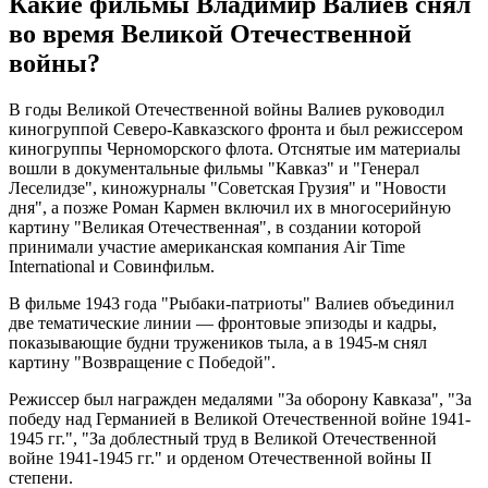
Какие фильмы Владимир Валиев снял
во время Великой Отечественной
войны?
В годы Великой Отечественной войны Валиев руководил
киногруппой Северо-Кавказского фронта и был режиссером
киногруппы Черноморского флота. Отснятые им материалы
вошли в документальные фильмы "Кавказ" и "Генерал
Леселидзе", киножурналы "Советская Грузия" и "Новости
дня", а позже Роман Кармен включил их в многосерийную
картину "Великая Отечественная", в создании которой
принимали участие американская компания Air Time
International и Совинфильм.
В фильме 1943 года "Рыбаки-патриоты" Валиев объединил
две тематические линии — фронтовые эпизоды и кадры,
показывающие будни тружеников тыла, а в 1945-м снял
картину "Возвращение с Победой".
Режиссер был награжден медалями "За оборону Кавказа", "За
победу над Германией в Великой Отечественной войне 1941-
1945 гг.", "За доблестный труд в Великой Отечественной
войне 1941-1945 гг." и орденом Отечественной войны II
степени.