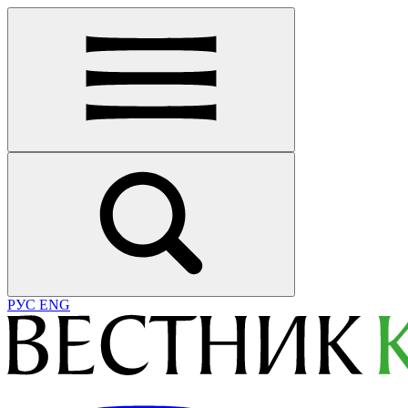
РУС
ENG