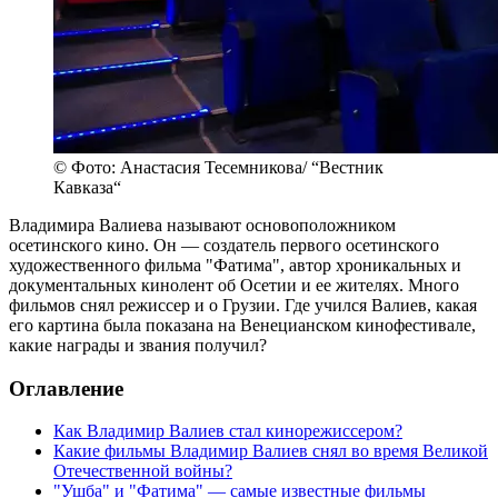
© Фото: Анастасия Тесемникова/ “Вестник
Кавказа“
Владимира Валиева называют основоположником
осетинского кино. Он — создатель первого осетинского
художественного фильма "Фатима", автор хроникальных и
документальных кинолент об Осетии и ее жителях. Много
фильмов снял режиссер и о Грузии. Где учился Валиев, какая
его картина была показана на Венецианском кинофестивале,
какие награды и звания получил?
Оглавление
Как Владимир Валиев стал кинорежиссером?
Какие фильмы Владимир Валиев снял во время Великой
Отечественной войны?
"Ушба" и "Фатима" — самые известные фильмы