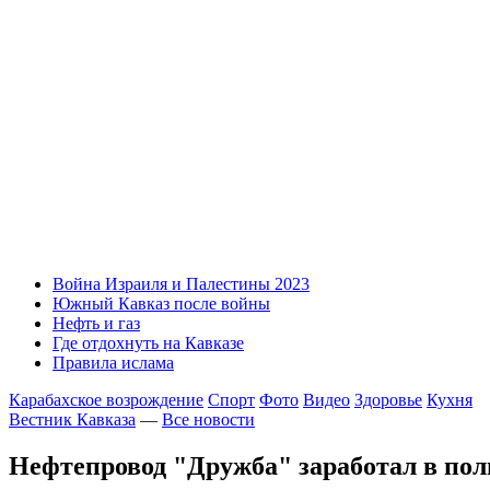
Война Израиля и Палестины 2023
Южный Кавказ после войны
Нефть и газ
Где отдохнуть на Кавказе
Правила ислама
Карабахское возрождение
Спорт
Фото
Видео
Здоровье
Кухня
Вестник Кавказа
—
Все новости
Нефтепровод "Дружба" заработал в пол