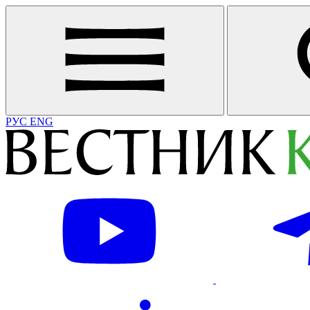
РУС
ENG