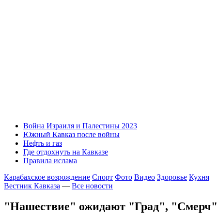
Война Израиля и Палестины 2023
Южный Кавказ после войны
Нефть и газ
Где отдохнуть на Кавказе
Правила ислама
Карабахское возрождение
Спорт
Фото
Видео
Здоровье
Кухня
Вестник Кавказа
—
Все новости
"Нашествие" ожидают "Град", "Смерч"