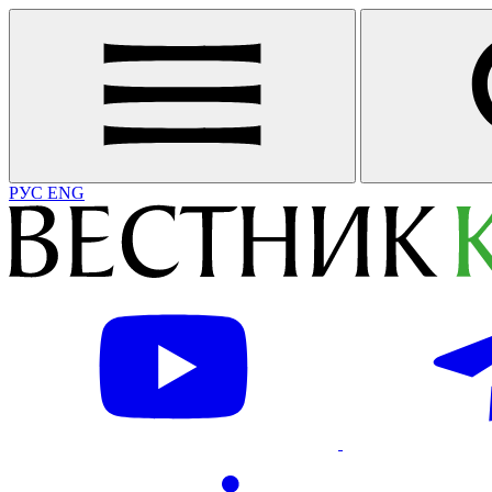
РУС
ENG