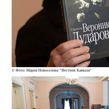
© Фото: Мария Новоселова/ “Вестник Кавказа“