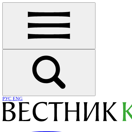
РУС
ENG