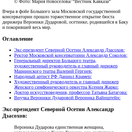
© Фото: Мария Новоселова/ “Вестник Кавказа“
Вчера в фойе Большого зала Московской государственной
консерватории прошло торжественное открытие бюста
дирижера Вероники Дударовой, осетинке, родившейся в Баку
и покорившей весь мир.
Оглавление
Экс-президент Северной Осетии Александр Дзасохов:
Ректор Московской консерватории Александр Соколов:
Генеральный директор Большого театра,
художественный руководитель и главный дирижер
Мариинского театра Валерий Гергиев:
Народный артист РФ Даниил Крамер:
Художественный руководитель и главный дирижер
Женского симфонического оркестра Ксения Жарко:
Доктор искусствоведения, профессор Татьяна Батагова:
Внучка Вероники Дударовой Вероника Вайнштейн:
Экс-президент Северной Осетии Александр
Дзасохов:
Вероника Дударова единственная женщина,