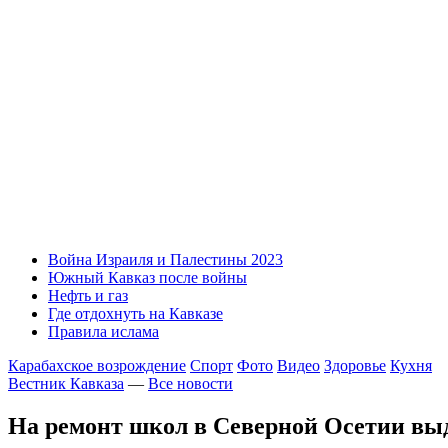
Война Израиля и Палестины 2023
Южный Кавказ после войны
Нефть и газ
Где отдохнуть на Кавказе
Правила ислама
Карабахское возрождение
Спорт
Фото
Видео
Здоровье
Кухня
Вестник Кавказа
—
Все новости
На ремонт школ в Северной Осетии выд