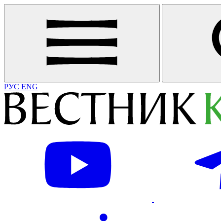
РУС
ENG