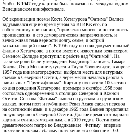
Ушбы. В 1947 году картина была показана на международном
Венецианском кинофестивале.
Об экранизации поэмы Коста Хетагурова "Фатима" Валиев
задумывался еще во время учебы во ВГИКе: его, по
собственному признанию, "привлекло многое: и поэтичность
произведения, и его демократическая направленность, и
вечно живая тема верности долгу, семье, и острый
захватывающий сюжет". В 1956 году он снял документальный
фильм о Хетагурове, а потом вместе с известным режиссером
Семеном Долидзе приступил к работе над "Фатимой". На
главные роли были утверждены Владимир Тхапсаев, Тамара
Кокова, Отар Мегвинетухуцеси и Гиули Чохонелидзе, в апреле
1957 года кинематографисты выбрали места для натурных
съемок в Северной Осетии, а через месяц началась работа в
павильонах "Грузия-фильма". Картину посвятили 100-летию
со дня рождения Хетагурова, премьера в октябре 1958 года
состоялась одновременно в столицах Северной и Южной
Осетии. Сначала "Фатима" вышла на русском и грузинском
языках, потом поэт и публицист Реваз Асаев сделал перевод
на осетинский язык, и в декабре 1965 года Валиев представил
новую версию в Северной Осетии. Долгое время этот вариант
картины считался утерянным, а в 2019 году в Осетинском
драматическом театре во Владикавказе "Фатиму" впервые
показали в новом дубляже, приурочив это событие к 160-