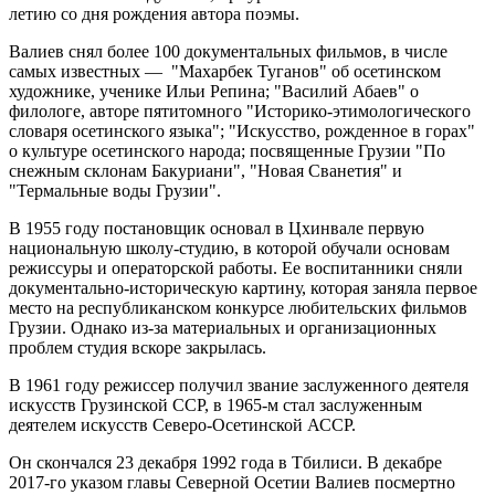
летию со дня рождения автора поэмы.
Валиев снял более 100 документальных фильмов, в числе
самых известных — "Махарбек Туганов" об осетинском
художнике, ученике Ильи Репина; "Василий Абаев" о
филологе, авторе пятитомного "Историко-этимологического
словаря осетинского языка"; "Искусство, рожденное в горах"
о культуре осетинского народа; посвященные Грузии "По
снежным склонам Бакуриани", "Новая Сванетия" и
"Термальные воды Грузии".
В 1955 году постановщик основал в Цхинвале первую
национальную школу-студию, в которой обучали основам
режиссуры и операторской работы. Ее воспитанники сняли
документально-историческую картину, которая заняла первое
место на республиканском конкурсе любительских фильмов
Грузии. Однако из-за материальных и организационных
проблем студия вскоре закрылась.
В 1961 году режиссер получил звание заслуженного деятеля
искусств Грузинской ССР, в 1965-м стал заслуженным
деятелем искусств Северо-Осетинской АССР.
Он скончался 23 декабря 1992 года в Тбилиси. В декабре
2017-го указом главы Северной Осетии Валиев посмертно