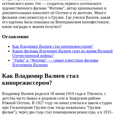
осетинского кино. Он — создатель первого осетинского
художественного фильма "Фатима", автор хроникальных и
документальных кинолент об Осетии и ее жителях. Много
фильмов снял режиссер и о Грузии. Где учился Валиев, какая
его картина была показана на Венецианском кинофестивале,
какие награды и звания получил?
Оглавление
Как Владимир Валиев стал кинорежиссером?
Какие фильмы Владимир Валиев снял во время Великой
Отечественной войны?
"Ушба" и "Фатима" — самые известные фильмы
Владимира Валиева
Как Владимир Валиев стал
кинорежиссером?
Владимир Валиев родился 18 июня 1910 года в Тбилиси, с
детства часто бывал в родовом селе в Знаурском районе
Южной Осетии. В 1927 году он начал учиться в школе-студии
при Госкинпроме Грузии (так тогда называлась "Грузия-
фильм"), через два года стал помощником режиссера, а в 1931-