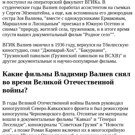
м поступил на операторский факультет ВГИКа. В
студенческие годы Валиев поработал ассистентом на съемках
у Сергея Эйзенштейна, а еще, как вспоминала его двоюродная
сестра Зоя Валиева, "вместе с однокурсниками Ермаковым,
Маршаллом и Лисицыным" приезжал в Южную Осетию и
снимал "природу, жителей села, тружеников, и в итоге время
спустя вышел документальный фильм "Родное село"".
ВГИК Валиев окончил в 1936 году, вернулся на Тбилисскую
киностудию, снял "Джимарай-Хох", "Бакуриани",
"Грузинский павильон (Грузинский павильон на ВСХВ)" и
другие документальные и научно-популярные фильмы.
Какие фильмы Владимир Валиев снял
во время Великой Отечественной
войны?
В годы Великой Отечественной войны Валиев руководил
киногруппой Северо-Кавказского фронта и был режиссером
киногруппы Черноморского флота. Отснятые им материалы
вошли в документальные фильмы "Кавказ" и "Генерал
Леселидзе", киножурналы "Советская Грузия" и "Новости
дня", а позже Роман Кармен включил их в многосерийную