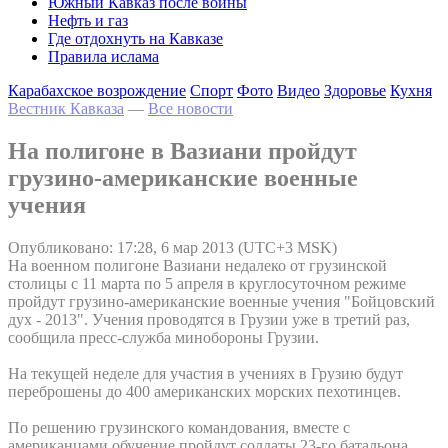
Южный Кавказ после войны
Нефть и газ
Где отдохнуть на Кавказе
Правила ислама
Карабахское возрождение
Спорт
Фото
Видео
Здоровье
Кухня
Вестник Кавказа
—
Все новости
На полигоне в Вазиани пройдут
грузино-американские военные
учения
Опубликовано: 17:28, 6 мар 2013 (UTC+3 MSK)
На военном полигоне Вазиани недалеко от грузинской
столицы с 11 марта по 5 апреля в круглосуточном режиме
пройдут грузино-американские военные учения "Бойцовский
дух - 2013". Учения проводятся в Грузии уже в третий раз,
сообщила пресс-служба минобороны Грузии.
На текущей неделе для участия в учениях в Грузию будут
переброшены до 400 американских морских пехотинцев.
По решению грузинского командования, вместе с
американцами обучение пройдут солдаты 23-го батальона