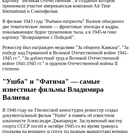
картину "Великая Отечественная", в создании которой
принимали участие американская компания Air Time
International и Совинфильм.
В фильме 1943 года "Рыбаки-патриоты" Валиев объединил
две тематические линии — фронтовые эпизоды и кадры,
показывающие будни тружеников тыла, а в 1945-м снял
картину "Возвращение с Победой".
Режиссер был награжден медалями "За оборону Кавказа", "За
победу над Германией в Великой Отечественной войне 1941-
1945 гг.", "За доблестный труд в Великой Отечественной
войне 1941-1945 гг." и орденом Отечественной войны II
степени.
"Ушба" и "Фатима" — самые
известные фильмы Владимира
Валиева
В 1946 году на Тбилисской киностудии режиссер создал
документальный фильм "Ушба" в память об известном
альпинисте Александре Джапаридзе. Заслуженный мастер
спорта СССР погиб в октябре 1945-го во время траверса
(подъема на вершину и спуск по разным маршрутам) вершин