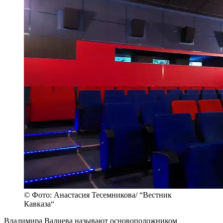
© Фото: Анастасия Тесемникова/ “Вестник
Кавказа“
Владимира Валиева называют основоположником