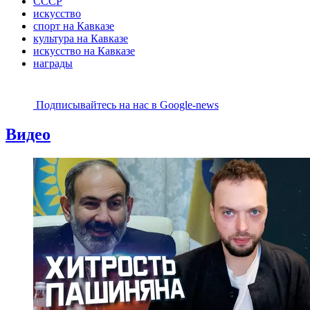
СССР
искусство
спорт на Кавказе
культура на Кавказе
искусство на Кавказе
награды
Подписывайтесь на наc в Google-news
Видео