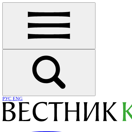
РУС
ENG