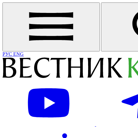
РУС
ENG