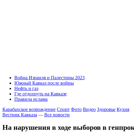
Война Израиля и Палестины 2023
Южный Кавказ после войны
Нефть и газ
Где отдохнуть на Кавказе
Правила ислама
Карабахское возрождение
Спорт
Фото
Видео
Здоровье
Кухня
Вестник Кавказа
—
Все новости
На нарушения в ходе выборов в генпро