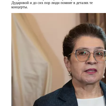
Дударовой и до сих пор люди помнят в деталях те
концерты.