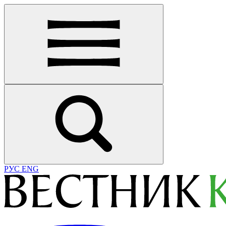
РУС
ENG