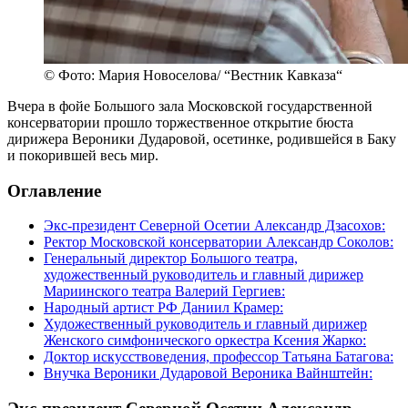
© Фото: Мария Новоселова/ “Вестник Кавказа“
Вчера в фойе Большого зала Московской государственной
консерватории прошло торжественное открытие бюста
дирижера Вероники Дударовой, осетинке, родившейся в Баку
и покорившей весь мир.
Оглавление
Экс-президент Северной Осетии Александр Дзасохов:
Ректор Московской консерватории Александр Соколов:
Генеральный директор Большого театра,
художественный руководитель и главный дирижер
Мариинского театра Валерий Гергиев:
Народный артист РФ Даниил Крамер:
Художественный руководитель и главный дирижер
Женского симфонического оркестра Ксения Жарко:
Доктор искусствоведения, профессор Татьяна Батагова:
Внучка Вероники Дударовой Вероника Вайнштейн: