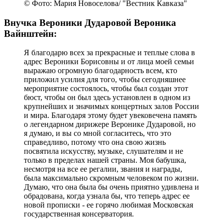
© Фото: Мария Новоселова/ "Вестник Кавказа"
Внучка Вероники Дударовой Вероника
Вайнштейн:
Я благодарю всех за прекрасные и теплые слова в
адрес Вероники Борисовны и от лица моей семьи
выражаю огромную благодарность всем, кто
приложил усилия для того, чтобы сегодняшнее
мероприятие состоялось, чтобы был создан этот
бюст, чтобы он был здесь установлен в одном из
крупнейших и значимых концертных залов России
и мира. Благодаря этому будет увековечена память
о легендарном дирижере Веронике Дударовой, но
я думаю, и вы со мной согласитесь, что это
справедливо, потому что она свою жизнь
посвятила искусству, музыке, слушателям и не
только в пределах нашей страны. Моя бабушка,
несмотря на все ее регалии, звания и награды,
была максимально скромным человеком по жизни.
Думаю, что она была бы очень приятно удивлена и
обрадована, когда узнала бы, что теперь адрес ее
новой прописки - ее горячо любимая Московская
государственная консерватория.