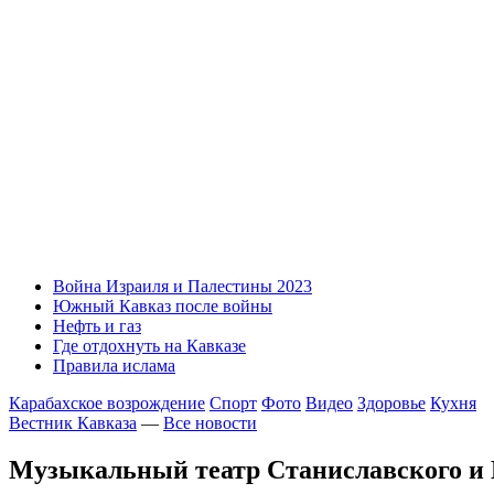
Война Израиля и Палестины 2023
Южный Кавказ после войны
Нефть и газ
Где отдохнуть на Кавказе
Правила ислама
Карабахское возрождение
Спорт
Фото
Видео
Здоровье
Кухня
Вестник Кавказа
—
Все новости
Музыкальный театр Станиславского и 