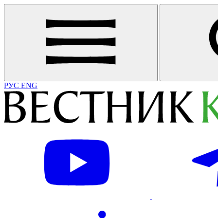
РУС
ENG