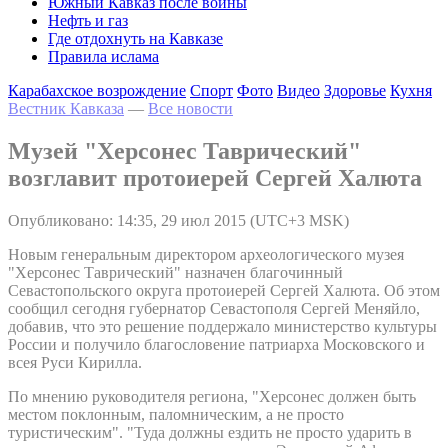
Южный Кавказ после войны
Нефть и газ
Где отдохнуть на Кавказе
Правила ислама
Карабахское возрождение
Спорт
Фото
Видео
Здоровье
Кухня
Вестник Кавказа
—
Все новости
Музей "Херсонес Таврический"
возглавит протоиерей Сергей Халюта
Опубликовано: 14:35, 29 июл 2015 (UTC+3 MSK)
Новым генеральным директором археологического музея
"Херсонес Таврический" назначен благочинный
Севастопольского округа протоиерей Сергей Халюта. Об этом
сообщил сегодня губернатор Севастополя Сергей Меняйло,
добавив, что это решение поддержало министерство культуры
России и получило благословение патриарха Московского и
всея Руси Кирилла.
По мнению руководителя региона, "Херсонес должен быть
местом поклонным, паломническим, а не просто
туристическим". "Туда должны ездить не просто ударить в