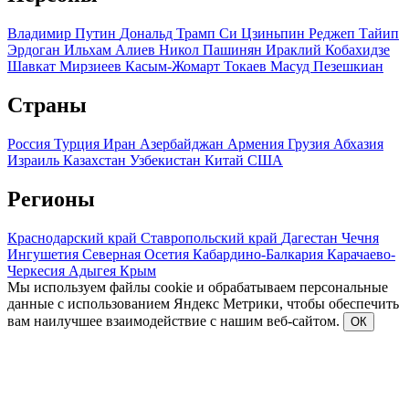
Владимир Путин
Дональд Трамп
Си Цзиньпин
Реджеп Тайип
Эрдоган
Ильхам Алиев
Никол Пашинян
Ираклий Кобахидзе
Шавкат Мирзиеев
Касым-Жомарт Токаев
Масуд Пезешкиан
Страны
Россия
Турция
Иран
Азербайджан
Армения
Грузия
Абхазия
Израиль
Казахстан
Узбекистан
Китай
США
Регионы
Краснодарский край
Ставропольский край
Дагестан
Чечня
Ингушетия
Северная Осетия
Кабардино-Балкария
Карачаево-
Черкесия
Адыгея
Крым
Мы используем файлы cookie и обрабатываем персональные
данные с использованием Яндекс Метрики, чтобы обеспечить
вам наилучшее взаимодействие с нашим веб-сайтом.
ОК