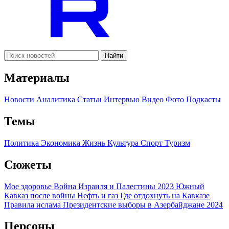
Найти
Материалы
Новости
Аналитика
Статьи
Интервью
Видео
Фото
Подкасты
Темы
Политика
Экономика
Жизнь
Культура
Спорт
Туризм
Сюжеты
Мое здоровье
Война Израиля и Палестины 2023
Южный
Кавказ после войны
Нефть и газ
Где отдохнуть на Кавказе
Правила ислама
Президентские выборы в Азербайджане 2024
Персоны