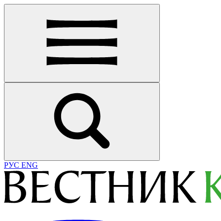
РУС
ENG