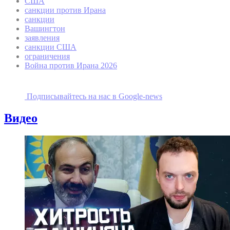
США
санкции против Ирана
санкции
Вашингтон
заявления
санкции США
ограничения
Война против Ирана 2026
Подписывайтесь на наc в Google-news
Видео