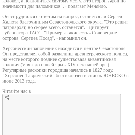
колокол, а поклониться святому месту. Это второй Афон по
значимости для паломников", - полагает Меняйло.
Он затруднился с ответом на вопрос, останется ли Сергей
Халюта благочинным Севастопольского округа. "Это решит
патриархат, но скорее всего, останется". - цитирует
губернатора ТАСС. "Примеры такие есть - Соловецкие
острова, Сергиев Посад", - напомнил он.
Херсонесский заповедник находится в центре Севастополя.
Он представляет собой развалины древнегреческого полиса,
на месте которого позднее существовала византийская
колония (V век до нашей эры - XIV век нашей эры).
Регулярные раскопки городища начались в 1827 году.
"Херсонес Таврический" был включен в список ЮНЕСКО в
июне 2013 года.
Читайте нас в