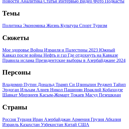
Новости
Аналитика
Статьи
Интервью
Видео
Фото
Подкасты
Темы
Политика
Экономика
Жизнь
Культура
Спорт
Туризм
Сюжеты
Мое здоровье
Война Израиля и Палестины 2023
Южный
Кавказ после войны
Нефть и газ
Где отдохнуть на Кавказе
Правила ислама
Президентские выборы в Азербайджане 2024
Персоны
Владимир Путин
Дональд Трамп
Си Цзиньпин
Реджеп Тайип
Эрдоган
Ильхам Алиев
Никол Пашинян
Ираклий Кобахидзе
Шавкат Мирзиеев
Касым-Жомарт Токаев
Масуд Пезешкиан
Страны
Россия
Турция
Иран
Азербайджан
Армения
Грузия
Абхазия
Израиль
Казахстан
Узбекистан
Китай
США