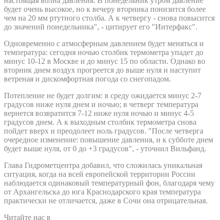
настоящая волна давления. В понедельник утром давление
будет очень высокое, но к вечеру вторника понизится более
чем на 20 мм ртутного столба. А к четвергу - снова повысится
до значений понедельника", - цитирует его "Интерфакс".
Одновременно с атмосферным давлением будет меняться и
температура: сегодня ночью столбик термометра упадет до
минус 10-12 в Москве и до минус 15 по области. Однако во
вторник днем воздух прогреется до выше нуля и наступит
ветреная и дискомфортная погода со снегопадом.
Потепление не будет долгим: в среду ожидается минус 2-7
градусов ниже нуля днем и ночью; в четверг температура
вернется возвратится 7-12 ниже нуля ночью и минус 4-5
градусов днем. А к выходным столбик термометра снова
пойдет вверх и преодолеет ноль градусов. "После четверга
очередное изменение: повышение давления, и к субботе днем
будет выше нуля, от 0 до +3 градусов", - уточнил Вильфанд.
Глава Гидрометцентра добавил, что сложилась уникальная
ситуация, когда на всей европейской территории России
наблюдается одинаковый температурный фон, благодаря чему
от Архангельска до юга Краснодарского края температура
практически не отличается, даже в Сочи она отрицательная.
Читайте нас в