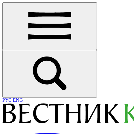
РУС
ENG