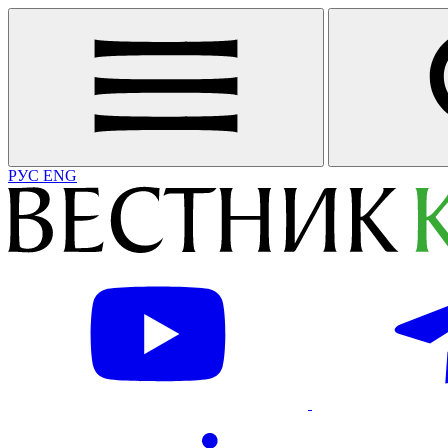
РУС
ENG