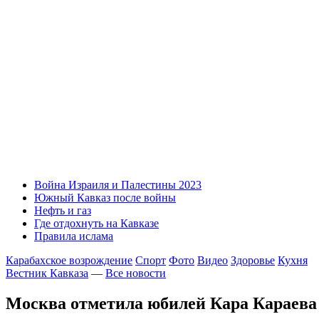
Война Израиля и Палестины 2023
Южный Кавказ после войны
Нефть и газ
Где отдохнуть на Кавказе
Правила ислама
Карабахское возрождение
Спорт
Фото
Видео
Здоровье
Кухня
Вестник Кавказа
—
Все новости
Москва отметила юбилей Кара Караев