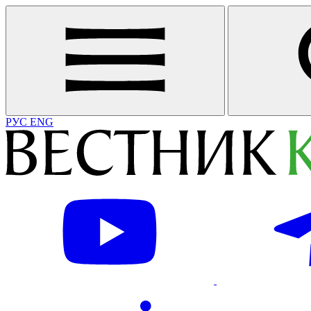
РУС
ENG