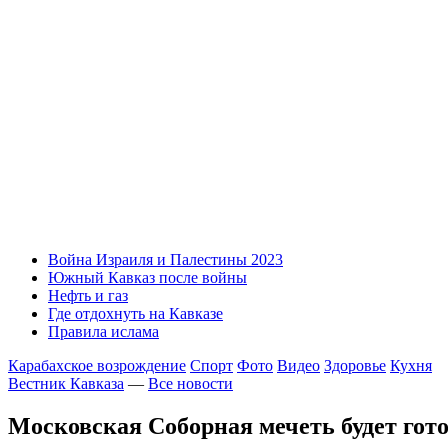
Война Израиля и Палестины 2023
Южный Кавказ после войны
Нефть и газ
Где отдохнуть на Кавказе
Правила ислама
Карабахское возрождение
Спорт
Фото
Видео
Здоровье
Кухня
Вестник Кавказа
—
Все новости
Московская Соборная мечеть будет гото