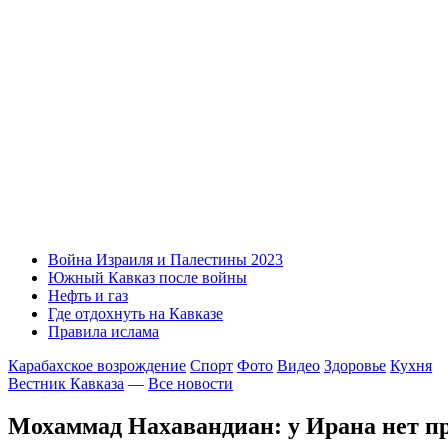
Война Израиля и Палестины 2023
Южный Кавказ после войны
Нефть и газ
Где отдохнуть на Кавказе
Правила ислама
Карабахское возрождение
Спорт
Фото
Видео
Здоровье
Кухня
Вестник Кавказа
—
Все новости
Мохаммад Нахавандиан: у Ирана нет пр