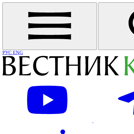
РУС
ENG