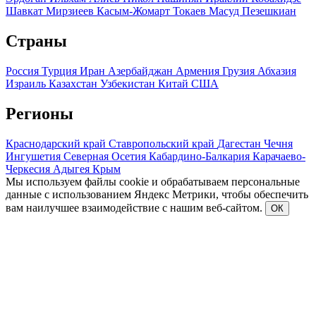
Шавкат Мирзиеев
Касым-Жомарт Токаев
Масуд Пезешкиан
Страны
Россия
Турция
Иран
Азербайджан
Армения
Грузия
Абхазия
Израиль
Казахстан
Узбекистан
Китай
США
Регионы
Краснодарский край
Ставропольский край
Дагестан
Чечня
Ингушетия
Северная Осетия
Кабардино-Балкария
Карачаево-
Черкесия
Адыгея
Крым
Мы используем файлы cookie и обрабатываем персональные
данные с использованием Яндекс Метрики, чтобы обеспечить
вам наилучшее взаимодействие с нашим веб-сайтом.
ОК