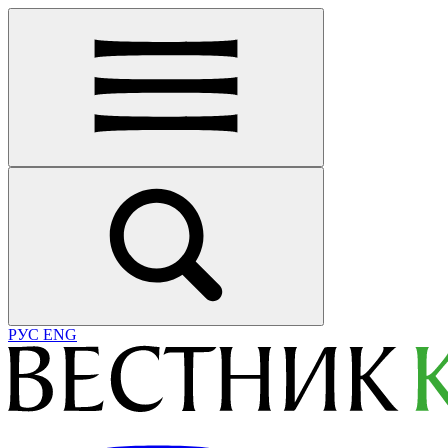
РУС
ENG