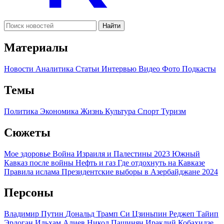
Найти
Материалы
Новости
Аналитика
Статьи
Интервью
Видео
Фото
Подкасты
Темы
Политика
Экономика
Жизнь
Культура
Спорт
Туризм
Сюжеты
Мое здоровье
Война Израиля и Палестины 2023
Южный
Кавказ после войны
Нефть и газ
Где отдохнуть на Кавказе
Правила ислама
Президентские выборы в Азербайджане 2024
Персоны
Владимир Путин
Дональд Трамп
Си Цзиньпин
Реджеп Тайип
Эрдоган
Ильхам Алиев
Никол Пашинян
Ираклий Кобахидзе