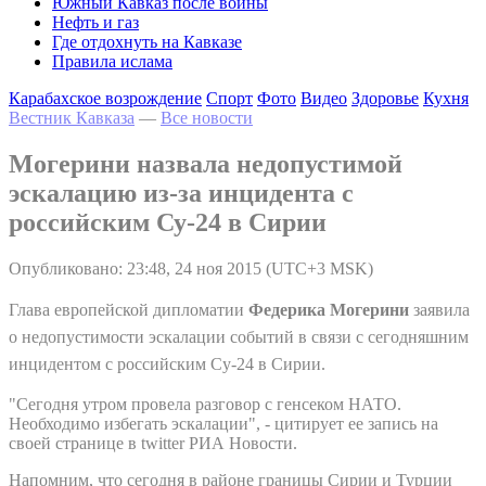
Южный Кавказ после войны
Нефть и газ
Где отдохнуть на Кавказе
Правила ислама
Карабахское возрождение
Спорт
Фото
Видео
Здоровье
Кухня
Вестник Кавказа
—
Все новости
Могерини назвала недопустимой
эскалацию из-за инцидента с
российским Су-24 в Сирии
Опубликовано: 23:48, 24 ноя 2015 (UTC+3 MSK)
Глава европейской дипломатии
Федерика Могерини
заявила
о недопустимости эскалации событий в связи с сегодняшним
инцидентом с российским Су-24 в Сирии.
"Сегодня утром провела разговор с генсеком НАТО.
Необходимо избегать эскалации", - цитирует ее запись на
своей странице в twitter РИА Новости.
Напомним, что сегодня в районе границы Сирии и Турции