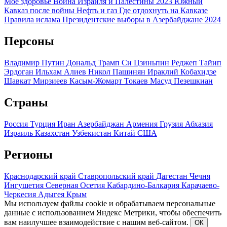
Мое здоровье
Война Израиля и Палестины 2023
Южный
Кавказ после войны
Нефть и газ
Где отдохнуть на Кавказе
Правила ислама
Президентские выборы в Азербайджане 2024
Персоны
Владимир Путин
Дональд Трамп
Си Цзиньпин
Реджеп Тайип
Эрдоган
Ильхам Алиев
Никол Пашинян
Ираклий Кобахидзе
Шавкат Мирзиеев
Касым-Жомарт Токаев
Масуд Пезешкиан
Страны
Россия
Турция
Иран
Азербайджан
Армения
Грузия
Абхазия
Израиль
Казахстан
Узбекистан
Китай
США
Регионы
Краснодарский край
Ставропольский край
Дагестан
Чечня
Ингушетия
Северная Осетия
Кабардино-Балкария
Карачаево-
Черкесия
Адыгея
Крым
Мы используем файлы cookie и обрабатываем персональные
данные с использованием Яндекс Метрики, чтобы обеспечить
вам наилучшее взаимодействие с нашим веб-сайтом.
ОК