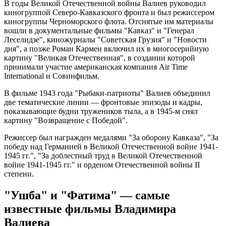
В годы Великой Отечественной войны Валиев руководил
киногруппой Северо-Кавказского фронта и был режиссером
киногруппы Черноморского флота. Отснятые им материалы
вошли в документальные фильмы "Кавказ" и "Генерал
Леселидзе", киножурналы "Советская Грузия" и "Новости
дня", а позже Роман Кармен включил их в многосерийную
картину "Великая Отечественная", в создании которой
принимали участие американская компания Air Time
International и Совинфильм.
В фильме 1943 года "Рыбаки-патриоты" Валиев объединил
две тематические линии — фронтовые эпизоды и кадры,
показывающие будни тружеников тыла, а в 1945-м снял
картину "Возвращение с Победой".
Режиссер был награжден медалями "За оборону Кавказа", "За
победу над Германией в Великой Отечественной войне 1941-
1945 гг.", "За доблестный труд в Великой Отечественной
войне 1941-1945 гг." и орденом Отечественной войны II
степени.
"Ушба" и "Фатима" — самые
известные фильмы Владимира
Валиева