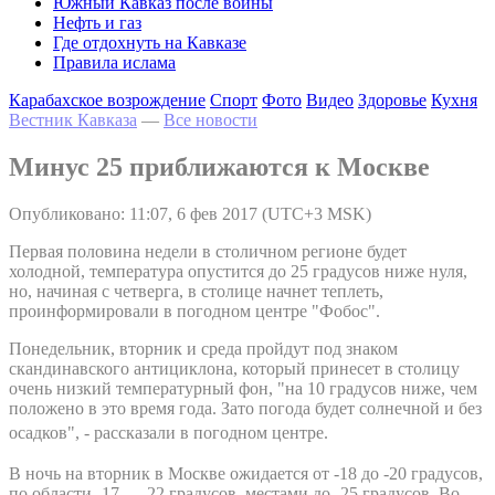
Южный Кавказ после войны
Нефть и газ
Где отдохнуть на Кавказе
Правила ислама
Карабахское возрождение
Спорт
Фото
Видео
Здоровье
Кухня
Вестник Кавказа
—
Все новости
Минус 25 приближаются к Москве
Опубликовано: 11:07, 6 фев 2017 (UTC+3 MSK)
Первая половина недели в столичном регионе будет
холодной, температура опустится до 25 градусов ниже нуля,
но, начиная с четверга, в столице начнет теплеть,
проинформировали в погодном центре "Фобос".
Понедельник, вторник и среда пройдут под знаком
скандинавского антициклона, который принесет в столицу
очень низкий температурный фон, "на 10 градусов ниже, чем
положено в это время года. Зато погода будет солнечной и без
осадков", - рассказали в
погодном центре.
В ночь на вторник в Москве ожидается от -18 до -20 градусов,
по области -17… -22 градусов, местами до -25 градусов. Во