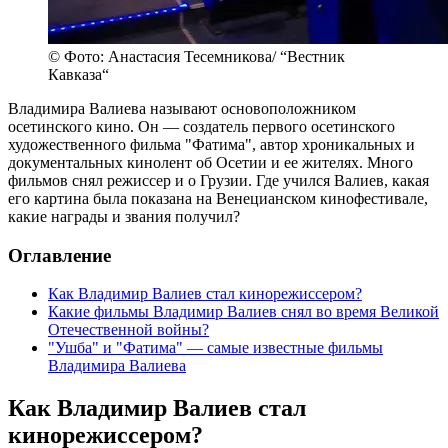
© Фото: Анастасия Тесемникова/ “Вестник
Кавказа“
Владимира Валиева называют основоположником
осетинского кино. Он — создатель первого осетинского
художественного фильма "Фатима", автор хроникальных и
документальных кинолент об Осетии и ее жителях. Много
фильмов снял режиссер и о Грузии. Где учился Валиев, какая
его картина была показана на Венецианском кинофестивале,
какие награды и звания получил?
Оглавление
Как Владимир Валиев стал кинорежиссером?
Какие фильмы Владимир Валиев снял во время Великой
Отечественной войны?
"Ушба" и "Фатима" — самые известные фильмы
Владимира Валиева
Как Владимир Валиев стал
кинорежиссером?