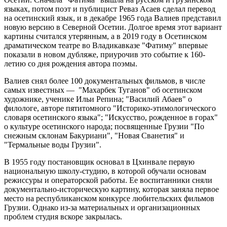
языках, потом поэт и публицист Реваз Асаев сделал перевод
на осетинский язык, и в декабре 1965 года Валиев представил
новую версию в Северной Осетии. Долгое время этот вариант
картины считался утерянным, а в 2019 году в Осетинском
драматическом театре во Владикавказе "Фатиму" впервые
показали в новом дубляже, приурочив это событие к 160-
летию со дня рождения автора поэмы.
Валиев снял более 100 документальных фильмов, в числе
самых известных — "Махарбек Туганов" об осетинском
художнике, ученике Ильи Репина; "Василий Абаев" о
филологе, авторе пятитомного "Историко-этимологического
словаря осетинского языка"; "Искусство, рожденное в горах"
о культуре осетинского народа; посвященные Грузии "По
снежным склонам Бакуриани", "Новая Сванетия" и
"Термальные воды Грузии".
В 1955 году постановщик основал в Цхинвале первую
национальную школу-студию, в которой обучали основам
режиссуры и операторской работы. Ее воспитанники сняли
документально-историческую картину, которая заняла первое
место на республиканском конкурсе любительских фильмов
Грузии. Однако из-за материальных и организационных
проблем студия вскоре закрылась.