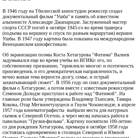
В 1946 году на Тбилисской киностудии режиссер создал
документальный фильм "Ушба" в память об известном
альпинисте Александре Джапаридзе. Заслуженный мастер
спорта СССР погиб в октябре 1945-го во время траверса
(подъема на вершину и спуск по разным маршрутам) вершин
Ушбы. В 1947 году картина была показана на международном
Венецианском кинофестивале.
Об экранизации поэмы Коста Хетагурова "Фатима" Валиев
задумывался еще во время учебы во ВГИКе: его, по
собственному признанию, "привлекло многое: и поэтичность
произведения, и его демократическая направленность, и
вечно живая тема верности долгу, семье, и острый
захватывающий сюжет". В 1956 году он снял документальный
фильм о Хетагурове, а потом вместе с известным режиссером
Семеном Долидзе приступил к работе над "Фатимой". На
главные роли были утверждены Владимир Тхапсаев, Тамара
Кокова, Отар Мегвинетухуцеси и Гиули Чохонелидзе, в апреле
1957 года кинематографисты выбрали места для натурных
съемок в Северной Осетии, а через месяц началась работа в
павильонах "Грузия-фильма". Картину посвятили 100-летию
со дня рождения Хетагурова, премьера в октябре 1958 года
состоялась одновременно в столицах Северной и Южной
Осетии. Сначала "Фатима" вышла на русском и грузинском