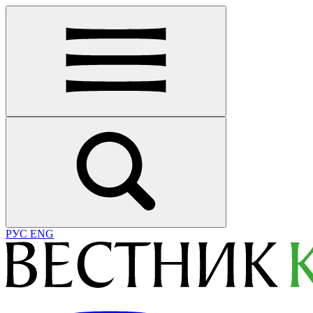
РУС
ENG