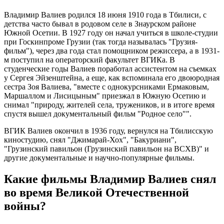
Владимир Валиев родился 18 июня 1910 года в Тбилиси, с
детства часто бывал в родовом селе в Знаурском районе
Южной Осетии. В 1927 году он начал учиться в школе-студии
при Госкинпроме Грузии (так тогда называлась "Грузия-
фильм"), через два года стал помощником режиссера, а в 1931-
м поступил на операторский факультет ВГИКа. В
студенческие годы Валиев поработал ассистентом на съемках
у Сергея Эйзенштейна, а еще, как вспоминала его двоюродная
сестра Зоя Валиева, "вместе с однокурсниками Ермаковым,
Маршаллом и Лисицыным" приезжал в Южную Осетию и
снимал "природу, жителей села, тружеников, и в итоге время
спустя вышел документальный фильм "Родное село"".
ВГИК Валиев окончил в 1936 году, вернулся на Тбилисскую
киностудию, снял "Джимарай-Хох", "Бакуриани",
"Грузинский павильон (Грузинский павильон на ВСХВ)" и
другие документальные и научно-популярные фильмы.
Какие фильмы Владимир Валиев снял
во время Великой Отечественной
войны?