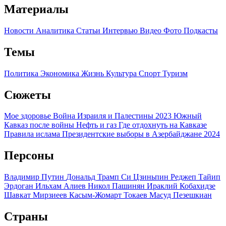
Материалы
Новости
Аналитика
Статьи
Интервью
Видео
Фото
Подкасты
Темы
Политика
Экономика
Жизнь
Культура
Спорт
Туризм
Сюжеты
Мое здоровье
Война Израиля и Палестины 2023
Южный
Кавказ после войны
Нефть и газ
Где отдохнуть на Кавказе
Правила ислама
Президентские выборы в Азербайджане 2024
Персоны
Владимир Путин
Дональд Трамп
Си Цзиньпин
Реджеп Тайип
Эрдоган
Ильхам Алиев
Никол Пашинян
Ираклий Кобахидзе
Шавкат Мирзиеев
Касым-Жомарт Токаев
Масуд Пезешкиан
Страны