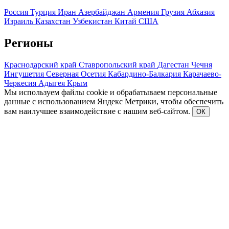
Россия
Турция
Иран
Азербайджан
Армения
Грузия
Абхазия
Израиль
Казахстан
Узбекистан
Китай
США
Регионы
Краснодарский край
Ставропольский край
Дагестан
Чечня
Ингушетия
Северная Осетия
Кабардино-Балкария
Карачаево-
Черкесия
Адыгея
Крым
Мы используем файлы cookie и обрабатываем персональные
данные с использованием Яндекс Метрики, чтобы обеспечить
вам наилучшее взаимодействие с нашим веб-сайтом.
ОК