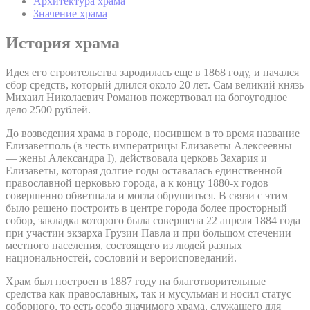
Архитектура храма
Значение храма
История храма
Идея его строительства зародилась еще в 1868 году, и начался
сбор средств, который длился около 20 лет. Сам великий князь
Михаил Николаевич Романов пожертвовал на богоугодное
дело 2500 рублей.
До возведения храма в городе, носившем в то время название
Елизаветполь (в честь императрицы Елизаветы Алексеевны
— жены Александра I), действовала церковь Захария и
Елизаветы, которая долгие годы оставалась единственной
православной церковью города, а к концу 1880-х годов
совершенно обветшала и могла обрушиться. В связи с этим
было решено построить в центре города более просторный
собор, закладка которого была совершена 22 апреля 1884 года
при участии экзарха Грузии Павла и при большом стечении
местного населения, состоящего из людей разных
национальностей, сословий и вероисповеданий.
Храм был построен в 1887 году на благотворительные
средства как православных, так и мусульман и носил статус
соборного, то есть особо значимого храма, служащего для