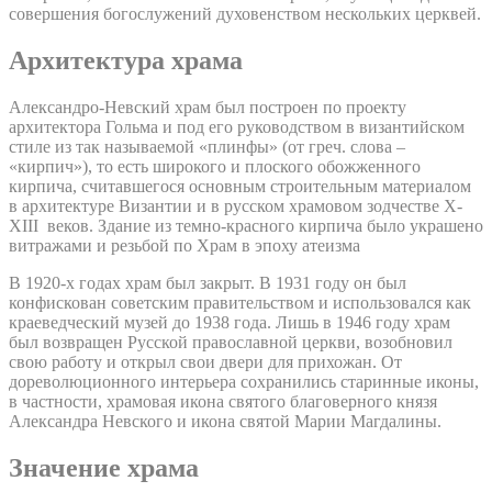
совершения богослужений духовенством нескольких церквей.
Архитектура храма
Александро-Невский храм был построен по проекту
архитектора Гольма и под его руководством в византийском
стиле из так называемой «плинфы» (от греч. слова –
«кирпич»), то есть широкого и плоского обожженного
кирпича, считавшегося основным строительным материалом
в архитектуре Византии и в русском храмовом зодчестве X-
XIII веков. Здание из темно-красного кирпича было украшено
витражами и резьбой по Храм в эпоху атеизма
В 1920-х годах храм был закрыт. В 1931 году он был
конфискован советским правительством и использовался как
краеведческий музей до 1938 года. Лишь в 1946 году храм
был возвращен Русской православной церкви, возобновил
свою работу и открыл свои двери для прихожан. От
дореволюционного интерьера сохранились старинные иконы,
в частности, храмовая икона святого благоверного князя
Александра Невского и икона святой Марии Магдалины.
Значение храма