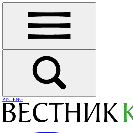
РУС
ENG