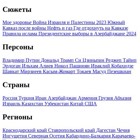
Сюжеты
Мое здоровье
Война Израиля и Палестины 2023
Южный
Кавказ после войны
Нефть и газ
Где отдохнуть на Кавказе
Правила ислама
Президентские выборы в Азербайджане 2024
Персоны
Владимир Путин
Дональд Трамп
Си Цзиньпин
Реджеп Тайип
Эрдоган
Ильхам Алиев
Никол Пашинян
Ираклий Кобахидзе
Шавкат Мирзиеев
Касым-Жомарт Токаев
Масуд Пезешкиан
Страны
Россия
Турция
Иран
Азербайджан
Армения
Грузия
Абхазия
Израиль
Казахстан
Узбекистан
Китай
США
Регионы
Краснодарский край
Ставропольский край
Дагестан
Чечня
Ингушетия
Северная Осетия
Кабардино-Балкария
Карачаево-