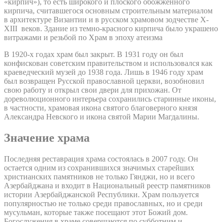
«кирпич»), то есть широкого и плоского обожженного
кирпича, считавшегося основным строительным материалом
в архитектуре Византии и в русском храмовом зодчестве X-
XIII веков. Здание из темно-красного кирпича было украшено
витражами и резьбой по Храм в эпоху атеизма
В 1920-х годах храм был закрыт. В 1931 году он был
конфискован советским правительством и использовался как
краеведческий музей до 1938 года. Лишь в 1946 году храм
был возвращен Русской православной церкви, возобновил
свою работу и открыл свои двери для прихожан. От
дореволюционного интерьера сохранились старинные иконы,
в частности, храмовая икона святого благоверного князя
Александра Невского и икона святой Марии Магдалины.
Значение храма
Последняя реставрация храма состоялась в 2007 году. Он
остается одним из сохранившихся значимых старейших
христианских памятников не только Гянджи, но и всего
Азербайджана и входит в Национальный реестр памятников
истории Азербайджанской Республики. Храм пользуется
популярностью не только среди православных, но и среди
мусульман, которые также посещают этот Божий дом.
Богослужения в храме совершаются по субботним и