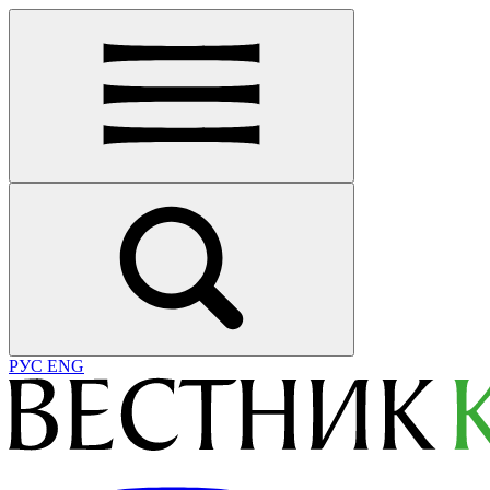
РУС
ENG