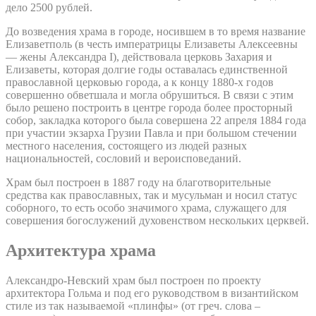
дело 2500 рублей.
До возведения храма в городе, носившем в то время название
Елизаветполь (в честь императрицы Елизаветы Алексеевны
— жены Александра I), действовала церковь Захария и
Елизаветы, которая долгие годы оставалась единственной
православной церковью города, а к концу 1880-х годов
совершенно обветшала и могла обрушиться. В связи с этим
было решено построить в центре города более просторный
собор, закладка которого была совершена 22 апреля 1884 года
при участии экзарха Грузии Павла и при большом стечении
местного населения, состоящего из людей разных
национальностей, сословий и вероисповеданий.
Храм был построен в 1887 году на благотворительные
средства как православных, так и мусульман и носил статус
соборного, то есть особо значимого храма, служащего для
совершения богослужений духовенством нескольких церквей.
Архитектура храма
Александро-Невский храм был построен по проекту
архитектора Гольма и под его руководством в византийском
стиле из так называемой «плинфы» (от греч. слова –