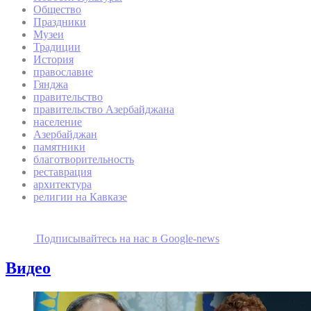
Общество
Праздники
Музеи
Традиции
История
православие
Гянджа
правительство
правительство Азербайджана
население
Азербайджан
памятники
благотворительность
реставрация
архитектура
религии на Кавказе
Подписывайтесь на наc в Google-news
Видео