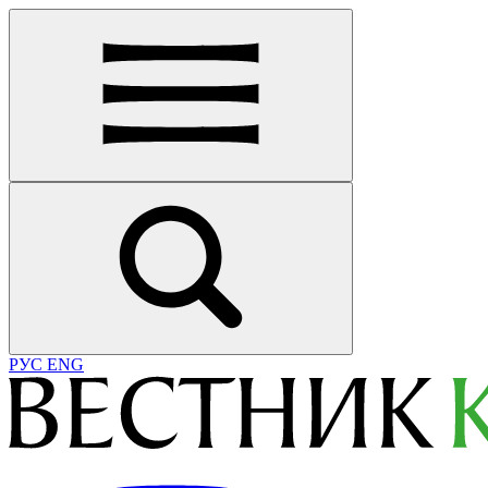
РУС
ENG