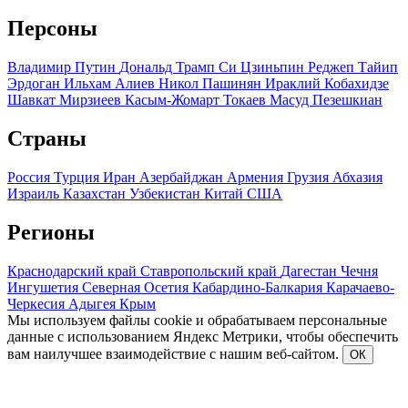
Персоны
Владимир Путин
Дональд Трамп
Си Цзиньпин
Реджеп Тайип
Эрдоган
Ильхам Алиев
Никол Пашинян
Ираклий Кобахидзе
Шавкат Мирзиеев
Касым-Жомарт Токаев
Масуд Пезешкиан
Страны
Россия
Турция
Иран
Азербайджан
Армения
Грузия
Абхазия
Израиль
Казахстан
Узбекистан
Китай
США
Регионы
Краснодарский край
Ставропольский край
Дагестан
Чечня
Ингушетия
Северная Осетия
Кабардино-Балкария
Карачаево-
Черкесия
Адыгея
Крым
Мы используем файлы cookie и обрабатываем персональные
данные с использованием Яндекс Метрики, чтобы обеспечить
вам наилучшее взаимодействие с нашим веб-сайтом.
ОК