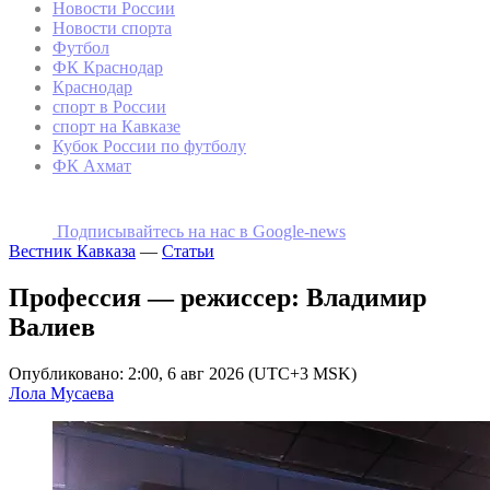
Новости России
Новости спорта
Футбол
ФК Краснодар
Краснодар
спорт в России
спорт на Кавказе
Кубок России по футболу
ФК Ахмат
Подписывайтесь на наc в Google-news
Вестник Кавказа
—
Статьи
Профессия — режиссер: Владимир
Валиев
Опубликовано: 2:00, 6 авг 2026 (UTC+3 MSK)
Лола Мусаева