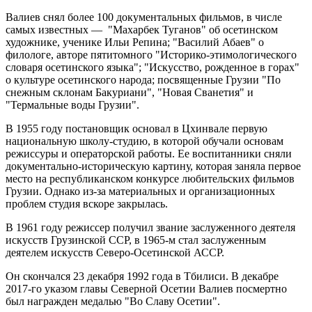
Валиев снял более 100 документальных фильмов, в числе
самых известных — "Махарбек Туганов" об осетинском
художнике, ученике Ильи Репина; "Василий Абаев" о
филологе, авторе пятитомного "Историко-этимологического
словаря осетинского языка"; "Искусство, рожденное в горах"
о культуре осетинского народа; посвященные Грузии "По
снежным склонам Бакуриани", "Новая Сванетия" и
"Термальные воды Грузии".
В 1955 году постановщик основал в Цхинвале первую
национальную школу-студию, в которой обучали основам
режиссуры и операторской работы. Ее воспитанники сняли
документально-историческую картину, которая заняла первое
место на республиканском конкурсе любительских фильмов
Грузии. Однако из-за материальных и организационных
проблем студия вскоре закрылась.
В 1961 году режиссер получил звание заслуженного деятеля
искусств Грузинской ССР, в 1965-м стал заслуженным
деятелем искусств Северо-Осетинской АССР.
Он скончался 23 декабря 1992 года в Тбилиси. В декабре
2017-го указом главы Северной Осетии Валиев посмертно
был награжден медалью "Во Славу Осетии".