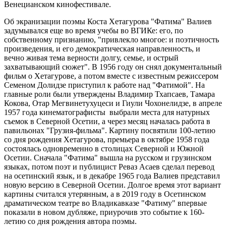
Венецианском кинофестивале.
Об экранизации поэмы Коста Хетагурова "Фатима" Валиев
задумывался еще во время учебы во ВГИКе: его, по
собственному признанию, "привлекло многое: и поэтичность
произведения, и его демократическая направленность, и
вечно живая тема верности долгу, семье, и острый
захватывающий сюжет". В 1956 году он снял документальный
фильм о Хетагурове, а потом вместе с известным режиссером
Семеном Долидзе приступил к работе над "Фатимой". На
главные роли были утверждены Владимир Тхапсаев, Тамара
Кокова, Отар Мегвинетухуцеси и Гиули Чохонелидзе, в апреле
1957 года кинематографисты выбрали места для натурных
съемок в Северной Осетии, а через месяц началась работа в
павильонах "Грузия-фильма". Картину посвятили 100-летию
со дня рождения Хетагурова, премьера в октябре 1958 года
состоялась одновременно в столицах Северной и Южной
Осетии. Сначала "Фатима" вышла на русском и грузинском
языках, потом поэт и публицист Реваз Асаев сделал перевод
на осетинский язык, и в декабре 1965 года Валиев представил
новую версию в Северной Осетии. Долгое время этот вариант
картины считался утерянным, а в 2019 году в Осетинском
драматическом театре во Владикавказе "Фатиму" впервые
показали в новом дубляже, приурочив это событие к 160-
летию со дня рождения автора поэмы.