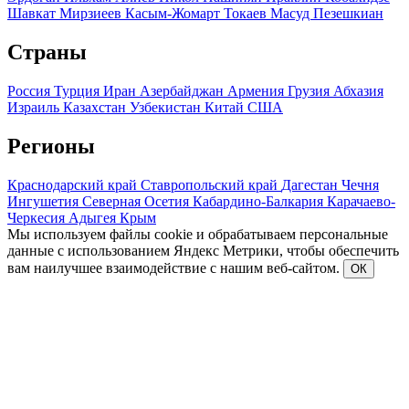
Шавкат Мирзиеев
Касым-Жомарт Токаев
Масуд Пезешкиан
Страны
Россия
Турция
Иран
Азербайджан
Армения
Грузия
Абхазия
Израиль
Казахстан
Узбекистан
Китай
США
Регионы
Краснодарский край
Ставропольский край
Дагестан
Чечня
Ингушетия
Северная Осетия
Кабардино-Балкария
Карачаево-
Черкесия
Адыгея
Крым
Мы используем файлы cookie и обрабатываем персональные
данные с использованием Яндекс Метрики, чтобы обеспечить
вам наилучшее взаимодействие с нашим веб-сайтом.
ОК