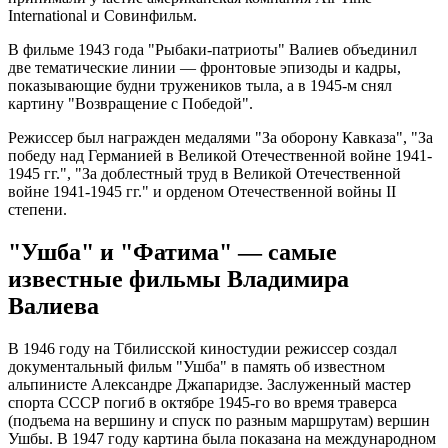
International и Совинфильм.
В фильме 1943 года "Рыбаки-патриоты" Валиев объединил
две тематические линии — фронтовые эпизоды и кадры,
показывающие будни тружеников тыла, а в 1945-м снял
картину "Возвращение с Победой".
Режиссер был награжден медалями "За оборону Кавказа", "За
победу над Германией в Великой Отечественной войне 1941-
1945 гг.", "За доблестный труд в Великой Отечественной
войне 1941-1945 гг." и орденом Отечественной войны II
степени.
"Ушба" и "Фатима" — самые
известные фильмы Владимира
Валиева
В 1946 году на Тбилисской киностудии режиссер создал
документальный фильм "Ушба" в память об известном
альпинисте Александре Джапаридзе. Заслуженный мастер
спорта СССР погиб в октябре 1945-го во время траверса
(подъема на вершину и спуск по разным маршрутам) вершин
Ушбы. В 1947 году картина была показана на международном