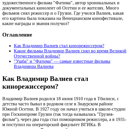
художественного фильма "Фатима", автор хроникальных и
документальных кинолент об Осетии и ее жителях. Много
фильмов снял режиссер и о Грузии. Где учился Валиев, какая
его картина была показана на Венецианском кинофестивале,
какие награды и звания получил?
Оглавление
Как Владимир Валиев стал кинорежиссером?
Какие фильмы Владимир Валиев снял во время Великой
Отечественной войны?
"Ушба" и "Фатима" — самые известные фильмы
Владимира Валиева
Как Владимир Валиев стал
кинорежиссером?
Владимир Валиев родился 18 июня 1910 года в Тбилиси, с
детства часто бывал в родовом селе в Знаурском районе
Южной Осетии. В 1927 году он начал учиться в школе-студии
при Госкинпроме Грузии (так тогда называлась "Грузия-
фильм"), через два года стал помощником режиссера, а в 1931-
м поступил на операторский факультет ВГИКа. В