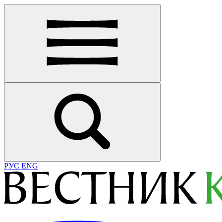
РУС
ENG