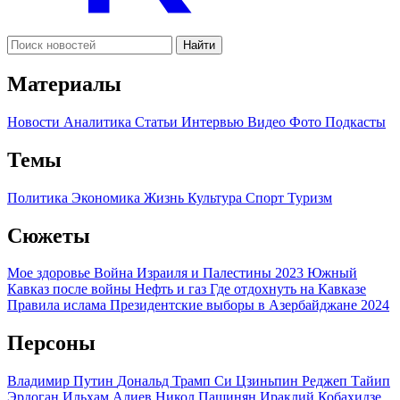
Найти
Материалы
Новости
Аналитика
Статьи
Интервью
Видео
Фото
Подкасты
Темы
Политика
Экономика
Жизнь
Культура
Спорт
Туризм
Сюжеты
Мое здоровье
Война Израиля и Палестины 2023
Южный
Кавказ после войны
Нефть и газ
Где отдохнуть на Кавказе
Правила ислама
Президентские выборы в Азербайджане 2024
Персоны
Владимир Путин
Дональд Трамп
Си Цзиньпин
Реджеп Тайип
Эрдоган
Ильхам Алиев
Никол Пашинян
Ираклий Кобахидзе