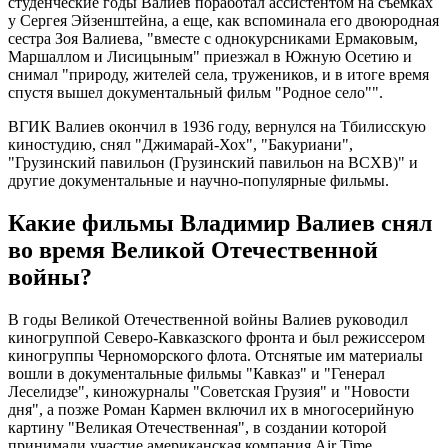
студенческие годы Валиев поработал ассистентом на съемках
у Сергея Эйзенштейна, а еще, как вспоминала его двоюродная
сестра Зоя Валиева, "вместе с однокурсниками Ермаковым,
Маршаллом и Лисицыным" приезжал в Южную Осетию и
снимал "природу, жителей села, тружеников, и в итоге время
спустя вышел документальный фильм "Родное село"".
ВГИК Валиев окончил в 1936 году, вернулся на Тбилисскую
киностудию, снял "Джимарай-Хох", "Бакуриани",
"Грузинский павильон (Грузинский павильон на ВСХВ)" и
другие документальные и научно-популярные фильмы.
Какие фильмы Владимир Валиев снял
во время Великой Отечественной
войны?
В годы Великой Отечественной войны Валиев руководил
киногруппой Северо-Кавказского фронта и был режиссером
киногруппы Черноморского флота. Отснятые им материалы
вошли в документальные фильмы "Кавказ" и "Генерал
Леселидзе", киножурналы "Советская Грузия" и "Новости
дня", а позже Роман Кармен включил их в многосерийную
картину "Великая Отечественная", в создании которой
принимали участие американская компания Air Time