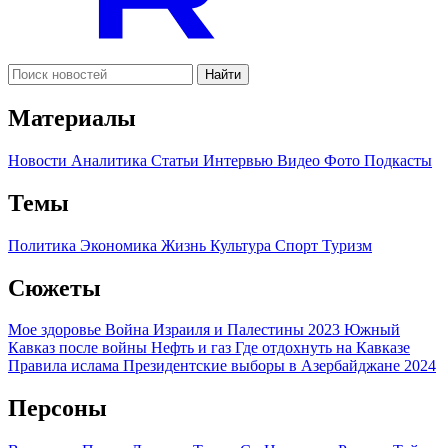
Найти
Материалы
Новости
Аналитика
Статьи
Интервью
Видео
Фото
Подкасты
Темы
Политика
Экономика
Жизнь
Культура
Спорт
Туризм
Сюжеты
Мое здоровье
Война Израиля и Палестины 2023
Южный
Кавказ после войны
Нефть и газ
Где отдохнуть на Кавказе
Правила ислама
Президентские выборы в Азербайджане 2024
Персоны