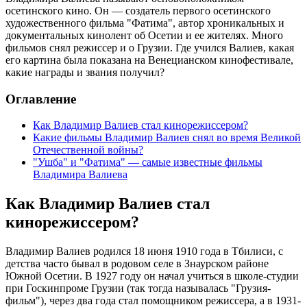
осетинского кино. Он — создатель первого осетинского
художественного фильма "Фатима", автор хроникальных и
документальных кинолент об Осетии и ее жителях. Много
фильмов снял режиссер и о Грузии. Где учился Валиев, какая
его картина была показана на Венецианском кинофестивале,
какие награды и звания получил?
Оглавление
Как Владимир Валиев стал кинорежиссером?
Какие фильмы Владимир Валиев снял во время Великой
Отечественной войны?
"Ушба" и "Фатима" — самые известные фильмы
Владимира Валиева
Как Владимир Валиев стал
кинорежиссером?
Владимир Валиев родился 18 июня 1910 года в Тбилиси, с
детства часто бывал в родовом селе в Знаурском районе
Южной Осетии. В 1927 году он начал учиться в школе-студии
при Госкинпроме Грузии (так тогда называлась "Грузия-
фильм"), через два года стал помощником режиссера, а в 1931-