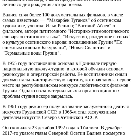
летию со дня рождения автора поэмы.
Валиев снял более 100 документальных фильмов, в числе
самых известных — "Махарбек Туганов" об осетинском
художнике, ученике Ильи Репина; "Василий Абаев" о
филологе, авторе пятитомного "Историко-этимологического
словаря осетинского языка"; "Искусство, рожденное в горах"
о культуре осетинского народа; посвященные Грузии "По
снежным склонам Бакуриани", "Новая Сванетия" и
"Термальные воды Грузии".
В 1955 году постановщик основал в Цхинвале первую
национальную школу-студию, в которой обучали основам
режиссуры и операторской работы. Ее воспитанники сняли
документально-историческую картину, которая заняла первое
место на республиканском конкурсе любительских фильмов
Грузии. Однако из-за материальных и организационных
проблем студия вскоре закрылась.
В 1961 году режиссер получил звание заслуженного деятеля
искусств Грузинской ССР, в 1965-м стал заслуженным
деятелем искусств Северо-Осетинской АССР.
Он скончался 23 декабря 1992 года в Тбилиси. В декабре
2017-го указом главы Северной Осетии Валиев посмертно