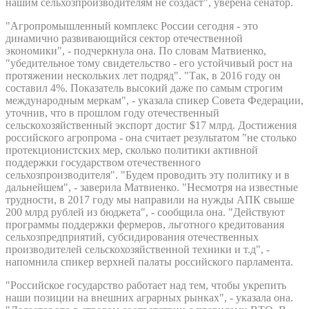
нашим сельхозпроизводителям не создаст", уверена сенатор.
"Агропромышленный комплекс России сегодня - это
динамично развивающийся сектор отечественной
экономики", - подчеркнула она. По словам Матвиенко,
"убедительное тому свидетельство - его устойчивый рост на
протяжении нескольких лет подряд". "Так, в 2016 году он
составил 4%. Показатель высокий даже по самым строгим
международным меркам", - указала спикер Совета Федерации,
уточнив, что в прошлом году отечественный
сельскохозяйственный экспорт достиг $17 млрд. Достижения
российского агропрома - она считает результатом "не столько
протекционистских мер, сколько политики активной
поддержки государством отечественного
сельхозпроизводителя". "Будем проводить эту политику и в
дальнейшем", - заверила Матвиенко. "Несмотря на известные
трудности, в 2017 году мы направили на нужды АПК свыше
200 млрд рублей из бюджета", - сообщила она. "Действуют
программы поддержки фермеров, льготного кредитования
сельхозпредприятий, субсидирования отечественных
производителей сельскохозяйственной техники и т.д", -
напомнила спикер верхней палаты российского парламента.
"Российское государство работает над тем, чтобы укрепить
наши позиции на внешних аграрных рынках", - указала она.