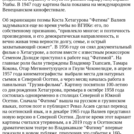
Ушбы. В 1947 году картина была показана на международном
Венецианском кинофестивале.
Об экранизации поэмы Коста Хетагурова "Фатима" Валиев
задумывался еще во время учебы во ВГИКе: его, по
собственному признанию, "привлекло многое: и поэтичность
произведения, и его демократическая направленность, и
вечно живая тема верности долгу, семье, и острый
захватывающий сюжет". В 1956 году он снял документальный
фильм о Хетагурове, а потом вместе с известным режиссером
Семеном Долидзе приступил к работе над "Фатимой". На
главные роли были утверждены Владимир Тхапсаев, Тамара
Кокова, Отар Мегвинетухуцеси и Гиули Чохонелидзе, в апреле
1957 года кинематографисты выбрали места для натурных
съемок в Северной Осетии, а через месяц началась работа в
павильонах "Грузия-фильма". Картину посвятили 100-летию
со дня рождения Хетагурова, премьера в октябре 1958 года
состоялась одновременно в столицах Северной и Южной
Осетии. Сначала "Фатима" вышла на русском и грузинском
языках, потом поэт и публицист Реваз Асаев сделал перевод
на осетинский язык, и в декабре 1965 года Валиев представил
новую версию в Северной Осетии. Долгое время этот вариант
картины считался утерянным, а в 2019 году в Осетинском
драматическом театре во Владикавказе "Фатиму" впервые
показали в новом дубляже, приурочив это событие к 160-