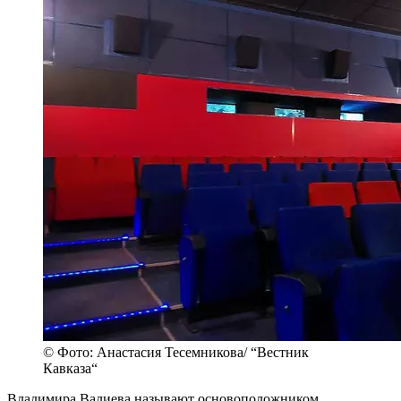
© Фото: Анастасия Тесемникова/ “Вестник
Кавказа“
Владимира Валиева называют основоположником