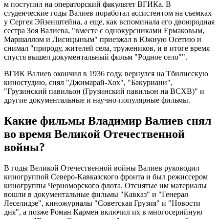
м поступил на операторский факультет ВГИКа. В
студенческие годы Валиев поработал ассистентом на съемках
у Сергея Эйзенштейна, а еще, как вспоминала его двоюродная
сестра Зоя Валиева, "вместе с однокурсниками Ермаковым,
Маршаллом и Лисицыным" приезжал в Южную Осетию и
снимал "природу, жителей села, тружеников, и в итоге время
спустя вышел документальный фильм "Родное село"".
ВГИК Валиев окончил в 1936 году, вернулся на Тбилисскую
киностудию, снял "Джимарай-Хох", "Бакуриани",
"Грузинский павильон (Грузинский павильон на ВСХВ)" и
другие документальные и научно-популярные фильмы.
Какие фильмы Владимир Валиев снял
во время Великой Отечественной
войны?
В годы Великой Отечественной войны Валиев руководил
киногруппой Северо-Кавказского фронта и был режиссером
киногруппы Черноморского флота. Отснятые им материалы
вошли в документальные фильмы "Кавказ" и "Генерал
Леселидзе", киножурналы "Советская Грузия" и "Новости
дня", а позже Роман Кармен включил их в многосерийную