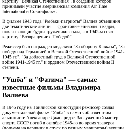
картину "Великая Отечественная", в создании которой
принимали участие американская компания Air Time
International и Совинфильм.
В фильме 1943 года "Рыбаки-патриоты" Валиев объединил
две тематические линии — фронтовые эпизоды и кадры,
показывающие будни тружеников тыла, а в 1945-м снял
картину "Возвращение с Победой".
Режиссер был награжден медалями "За оборону Кавказа", "За
победу над Германией в Великой Отечественной войне 1941-
1945 гг.", "За доблестный труд в Великой Отечественной
войне 1941-1945 гг." и орденом Отечественной войны II
степени.
"Ушба" и "Фатима" — самые
известные фильмы Владимира
Валиева
В 1946 году на Тбилисской киностудии режиссер создал
документальный фильм "Ушба" в память об известном
альпинисте Александре Джапаридзе. Заслуженный мастер
спорта СССР погиб в октябре 1945-го во время траверса
(подъема на вершину и спуск по разным маршрутам) вершин