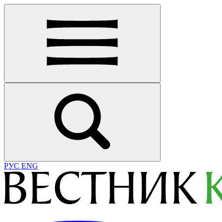
РУС
ENG