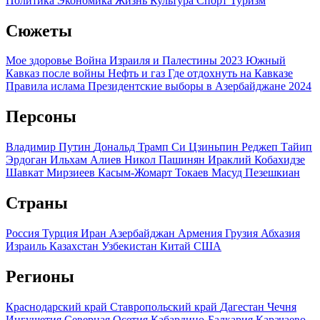
Политика
Экономика
Жизнь
Культура
Спорт
Туризм
Сюжеты
Мое здоровье
Война Израиля и Палестины 2023
Южный
Кавказ после войны
Нефть и газ
Где отдохнуть на Кавказе
Правила ислама
Президентские выборы в Азербайджане 2024
Персоны
Владимир Путин
Дональд Трамп
Си Цзиньпин
Реджеп Тайип
Эрдоган
Ильхам Алиев
Никол Пашинян
Ираклий Кобахидзе
Шавкат Мирзиеев
Касым-Жомарт Токаев
Масуд Пезешкиан
Страны
Россия
Турция
Иран
Азербайджан
Армения
Грузия
Абхазия
Израиль
Казахстан
Узбекистан
Китай
США
Регионы
Краснодарский край
Ставропольский край
Дагестан
Чечня
Ингушетия
Северная Осетия
Кабардино-Балкария
Карачаево-