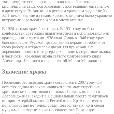
«кирпич»), то есть широкого и плоского обожженного
кирпича, считавшегося основным строительным материалом
в архитектуре Византии и в русском храмовом зодчестве X-
XIII веков. Здание из темно-красного кирпича было украшено
витражами и резьбой по Храм в эпоху атеизма
В 1920-х годах храм был закрыт. В 1931 году он был
конфискован советским правительством и использовался как
краеведческий музей до 1938 года. Лишь в 1946 году храм
был возвращен Русской православной церкви, возобновил
свою работу и открыл свои двери для прихожан. От
дореволюционного интерьера сохранились старинные иконы,
в частности, храмовая икона святого благоверного князя
Александра Невского и икона святой Марии Магдалины.
Значение храма
Последняя реставрация храма состоялась в 2007 году. Он
остается одним из сохранившихся значимых старейших
христианских памятников не только Гянджи, но и всего
Азербайджана и входит в Национальный реестр памятников
истории Азербайджанской Республики. Храм пользуется
популярностью не только среди православных, но и среди
мусульман, которые также посещают этот Божий дом.