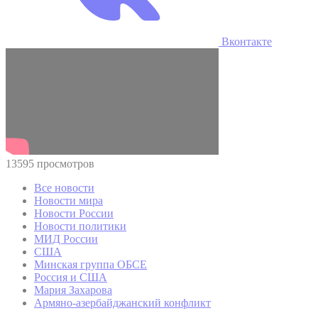
Вконтакте
13595 просмотров
Все новости
Новости мира
Новости России
Новости политики
МИД России
США
Минская группа ОБСЕ
Россия и США
Мария Захарова
Армяно-азербайджанский конфликт