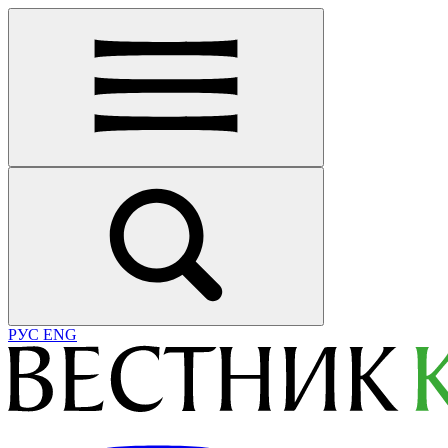
РУС
ENG