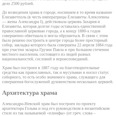
дело 2500 рублей.
До возведения храма в городе, носившем в то время название
Елизаветполь (в честь императрицы Елизаветы Алексеевны
— жены Александра I), действовала церковь Захария и
Елизаветы, которая долгие годы оставалась единственной
православной церковью города, а к концу 1880-х годов
совершенно обветшала и могла обрушиться. В связи с этим
было решено построить в центре города более просторный
собор, закладка которого была совершена 22 апреля 1884 года
при участии экзарха Грузии Павла и при большом стечении
местного населения, состоящего из людей разных
национальностей, сословий и вероисповеданий.
Храм был построен в 1887 году на благотворительные
средства как православных, так и мусульман и носил статус
соборного, то есть особо значимого храма, служащего для
совершения богослужений духовенством нескольких церквей.
Архитектура храма
Александро-Невский храм был построен по проекту
архитектора Гольма и под его руководством в византийском
стиле из так называемой «плинфы» (от греч. слова –