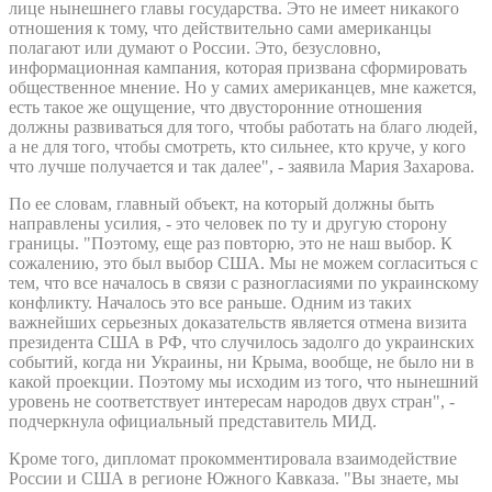
лице нынешнего главы государства. Это не имеет никакого
отношения к тому, что действительно сами американцы
полагают или думают о России. Это, безусловно,
информационная кампания, которая призвана сформировать
общественное мнение. Но у самих американцев, мне кажется,
есть такое же ощущение, что двусторонние отношения
должны развиваться для того, чтобы работать на благо людей,
а не для того, чтобы смотреть, кто сильнее, кто круче, у кого
что лучше получается и так далее", - заявила Мария Захарова.
По ее словам, главный объект, на который должны быть
направлены усилия, - это человек по ту и другую сторону
границы. "Поэтому, еще раз повторю, это не наш выбор. К
сожалению, это был выбор США. Мы не можем согласиться с
тем, что все началось в связи с разногласиями по украинскому
конфликту. Началось это все раньше. Одним из таких
важнейших серьезных доказательств является отмена визита
президента США в РФ, что случилось задолго до украинских
событий, когда ни Украины, ни Крыма, вообще, не было ни в
какой проекции. Поэтому мы исходим из того, что нынешний
уровень не соответствует интересам народов двух стран", -
подчеркнула официальный представитель МИД.
Кроме того, дипломат прокомментировала взаимодействие
России и США в регионе Южного Кавказа. "Вы знаете, мы