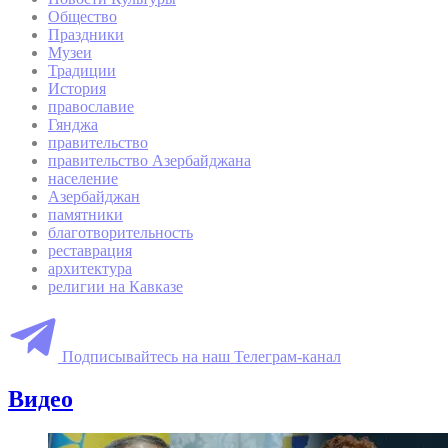
Общество
Праздники
Музеи
Традиции
История
православие
Гянджа
правительство
правительство Азербайджана
население
Азербайджан
памятники
благотворительность
реставрация
архитектура
религии на Кавказе
Подписывайтесь на наш Телеграм-канал
Видео