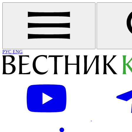
РУС
ENG