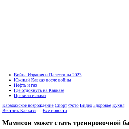
Война Израиля и Палестины 2023
Южный Кавказ после войны
Нефть и газ
Где отдохнуть на Кавказе
Правила ислама
Карабахское возрождение
Спорт
Фото
Видео
Здоровье
Кухня
Вестник Кавказа
—
Все новости
Мамисон может стать тренировочной ба