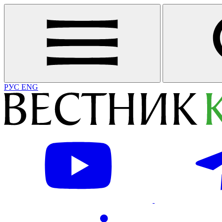
РУС
ENG