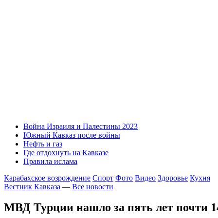
Война Израиля и Палестины 2023
Южный Кавказ после войны
Нефть и газ
Где отдохнуть на Кавказе
Правила ислама
Карабахское возрождение
Спорт
Фото
Видео
Здоровье
Кухня
Вестник Кавказа
—
Все новости
МВД Турции нашло за пять лет почти 1