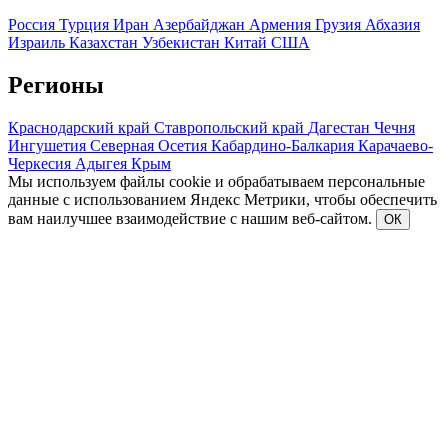
Россия
Турция
Иран
Азербайджан
Армения
Грузия
Абхазия
Израиль
Казахстан
Узбекистан
Китай
США
Регионы
Краснодарский край
Ставропольский край
Дагестан
Чечня
Ингушетия
Северная Осетия
Кабардино-Балкария
Карачаево-
Черкесия
Адыгея
Крым
Мы используем файлы cookie и обрабатываем персональные
данные с использованием Яндекс Метрики, чтобы обеспечить
вам наилучшее взаимодействие с нашим веб-сайтом.
ОК