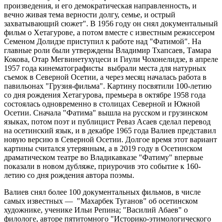
произведения, и его демократическая направленность, и
вечно живая тема верности долгу, семье, и острый
захватывающий сюжет". В 1956 году он снял документальный
фильм о Хетагурове, а потом вместе с известным режиссером
Семеном Долидзе приступил к работе над "Фатимой". На
главные роли были утверждены Владимир Тхапсаев, Тамара
Кокова, Отар Мегвинетухуцеси и Гиули Чохонелидзе, в апреле
1957 года кинематографисты выбрали места для натурных
съемок в Северной Осетии, а через месяц началась работа в
павильонах "Грузия-фильма". Картину посвятили 100-летию
со дня рождения Хетагурова, премьера в октябре 1958 года
состоялась одновременно в столицах Северной и Южной
Осетии. Сначала "Фатима" вышла на русском и грузинском
языках, потом поэт и публицист Реваз Асаев сделал перевод
на осетинский язык, и в декабре 1965 года Валиев представил
новую версию в Северной Осетии. Долгое время этот вариант
картины считался утерянным, а в 2019 году в Осетинском
драматическом театре во Владикавказе "Фатиму" впервые
показали в новом дубляже, приурочив это событие к 160-
летию со дня рождения автора поэмы.
Валиев снял более 100 документальных фильмов, в числе
самых известных — "Махарбек Туганов" об осетинском
художнике, ученике Ильи Репина; "Василий Абаев" о
филологе, авторе пятитомного "Историко-этимологического