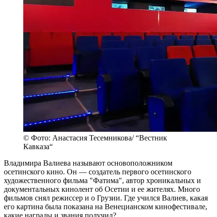
© Фото: Анастасия Тесемникова/ “Вестник
Кавказа“
Владимира Валиева называют основоположником
осетинского кино. Он — создатель первого осетинского
художественного фильма "Фатима", автор хроникальных и
документальных кинолент об Осетии и ее жителях. Много
фильмов снял режиссер и о Грузии. Где учился Валиев, какая
его картина была показана на Венецианском кинофестивале,
какие награды и звания получил?