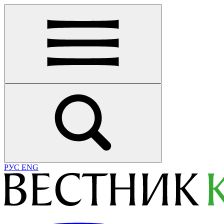
РУС
ENG