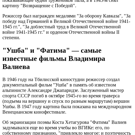
показывающие будни тружеников тыла, а в 1945-м снял
картину "Возвращение с Победой".
Режиссер был награжден медалями "За оборону Кавказа", "За
победу над Германией в Великой Отечественной войне 1941-
1945 гг.", "За доблестный труд в Великой Отечественной
войне 1941-1945 гг." и орденом Отечественной войны II
степени.
"Ушба" и "Фатима" — самые
известные фильмы Владимира
Валиева
В 1946 году на Тбилисской киностудии режиссер создал
документальный фильм "Ушба" в память об известном
альпинисте Александре Джапаридзе. Заслуженный мастер
спорта СССР погиб в октябре 1945-го во время траверса
(подъема на вершину и спуск по разным маршрутам) вершин
Ушбы. В 1947 году картина была показана на международном
Венецианском кинофестивале.
Об экранизации поэмы Коста Хетагурова "Фатима" Валиев
задумывался еще во время учебы во ВГИКе: его, по
собственному признанию, "привлекло многое: и поэтичность