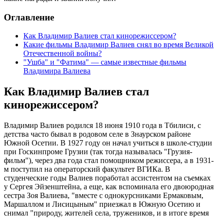
Оглавление
Как Владимир Валиев стал кинорежиссером?
Какие фильмы Владимир Валиев снял во время Великой
Отечественной войны?
"Ушба" и "Фатима" — самые известные фильмы
Владимира Валиева
Как Владимир Валиев стал
кинорежиссером?
Владимир Валиев родился 18 июня 1910 года в Тбилиси, с
детства часто бывал в родовом селе в Знаурском районе
Южной Осетии. В 1927 году он начал учиться в школе-студии
при Госкинпроме Грузии (так тогда называлась "Грузия-
фильм"), через два года стал помощником режиссера, а в 1931-
м поступил на операторский факультет ВГИКа. В
студенческие годы Валиев поработал ассистентом на съемках
у Сергея Эйзенштейна, а еще, как вспоминала его двоюродная
сестра Зоя Валиева, "вместе с однокурсниками Ермаковым,
Маршаллом и Лисицыным" приезжал в Южную Осетию и
снимал "природу, жителей села, тружеников, и в итоге время