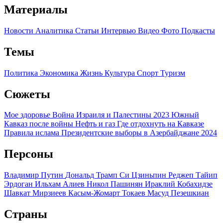
Материалы
Новости
Аналитика
Статьи
Интервью
Видео
Фото
Подкасты
Темы
Политика
Экономика
Жизнь
Культура
Спорт
Туризм
Сюжеты
Мое здоровье
Война Израиля и Палестины 2023
Южный
Кавказ после войны
Нефть и газ
Где отдохнуть на Кавказе
Правила ислама
Президентские выборы в Азербайджане 2024
Персоны
Владимир Путин
Дональд Трамп
Си Цзиньпин
Реджеп Тайип
Эрдоган
Ильхам Алиев
Никол Пашинян
Ираклий Кобахидзе
Шавкат Мирзиеев
Касым-Жомарт Токаев
Масуд Пезешкиан
Страны