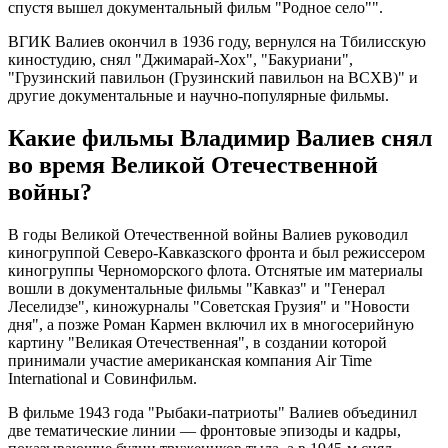
спустя вышел документальный фильм "Родное село"".
ВГИК Валиев окончил в 1936 году, вернулся на Тбилисскую
киностудию, снял "Джимарай-Хох", "Бакуриани",
"Грузинский павильон (Грузинский павильон на ВСХВ)" и
другие документальные и научно-популярные фильмы.
Какие фильмы Владимир Валиев снял
во время Великой Отечественной
войны?
В годы Великой Отечественной войны Валиев руководил
киногруппой Северо-Кавказского фронта и был режиссером
киногруппы Черноморского флота. Отснятые им материалы
вошли в документальные фильмы "Кавказ" и "Генерал
Леселидзе", киножурналы "Советская Грузия" и "Новости
дня", а позже Роман Кармен включил их в многосерийную
картину "Великая Отечественная", в создании которой
принимали участие американская компания Air Time
International и Совинфильм.
В фильме 1943 года "Рыбаки-патриоты" Валиев объединил
две тематические линии — фронтовые эпизоды и кадры,