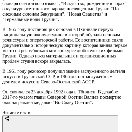
словаря осетинского языка"; "Искусство, рожденное в горах"
о культуре осетинского народа; посвященные Грузии "По
снежным склонам Бакуриани", "Новая Сванетия" и
"Термальные воды Грузии".
В 1955 году постановщик основал в Цхинвале первую
национальную школу-студию, в которой обучали основам
режиссуры и операторской работы. Ее воспитанники сняли
документально-историческую картину, которая заняла первое
место на республиканском конкурсе любительских фильмов
Грузии. Однако из-за материальных и организационных
проблем студия вскоре закрылась.
В 1961 году режиссер получил звание заслуженного деятеля
искусств Грузинской ССР, в 1965-м стал заслуженным
деятелем искусств Северо-Осетинской АССР.
Он скончался 23 декабря 1992 года в Тбилиси. В декабре
2017-го указом главы Северной Осетии Валиев посмертно
был награжден медалью "Во Славу Осетии".
Читайте нас в