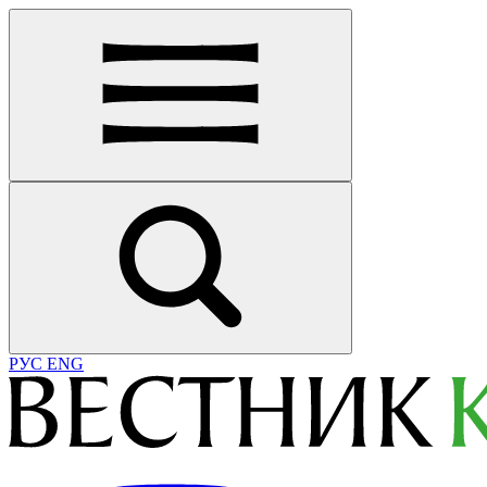
РУС
ENG