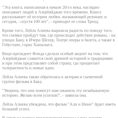
"Эта книга, написанная в начале 20-го века, наглядно
описывает людей и Азербайджан того времени. Книга
рассказывает об истории любви, вызывающей резонанс и
сегодня, - спустя 100 лет", - приводит ее слова Тренд.
Кроме того, Лейла Алиева выразила радость по поводу того,
что съемки пройдут там, где происходит действие романа, - на
улицах Баку, в Ичери Шехер, Театре оперы и балета, а также в
Гобустане, горах Хыналыга.
Вице-президент Фонда сделала особый акцент на том, что
Азербайджан славится свой древней историей и традициями
и при этом представляет собой страну, где процветает
толерантность и новые идеи.
Лейла Алиева также обратилась к актерам и съемочной
группе фильма в Баку.
"Уверена, что они помогут нам оживить эту незабываемую
историю. Желаю всем успехов!", - заявила она.
Лейла Алиева убеждена, что фильм "Али и Нино" будет иметь
большой успех.
В ответ на вопрос представителя прессы о том, почему