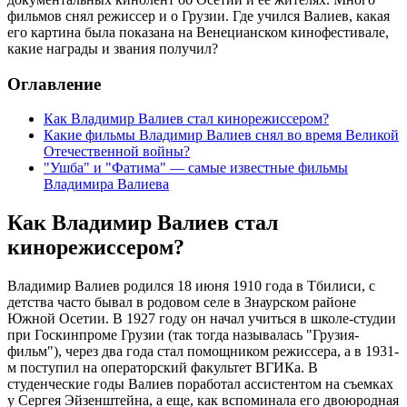
фильмов снял режиссер и о Грузии. Где учился Валиев, какая
его картина была показана на Венецианском кинофестивале,
какие награды и звания получил?
Оглавление
Как Владимир Валиев стал кинорежиссером?
Какие фильмы Владимир Валиев снял во время Великой
Отечественной войны?
"Ушба" и "Фатима" — самые известные фильмы
Владимира Валиева
Как Владимир Валиев стал
кинорежиссером?
Владимир Валиев родился 18 июня 1910 года в Тбилиси, с
детства часто бывал в родовом селе в Знаурском районе
Южной Осетии. В 1927 году он начал учиться в школе-студии
при Госкинпроме Грузии (так тогда называлась "Грузия-
фильм"), через два года стал помощником режиссера, а в 1931-
м поступил на операторский факультет ВГИКа. В
студенческие годы Валиев поработал ассистентом на съемках
у Сергея Эйзенштейна, а еще, как вспоминала его двоюродная