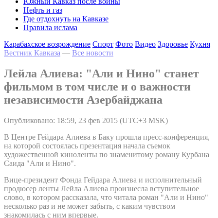
Южный Кавказ после войны
Нефть и газ
Где отдохнуть на Кавказе
Правила ислама
Карабахское возрождение
Спорт
Фото
Видео
Здоровье
Кухня
Вестник Кавказа
—
Все новости
Лейла Алиева: "Али и Нино" станет
фильмом в том числе и о важности
независимости Азербайджана
Опубликовано: 18:59, 23 фев 2015 (UTC+3 MSK)
В Центре Гейдара Алиева в Баку прошла пресс-конференция,
на которой состоялась презентация начала съемок
художественной киноленты по знаменитому роману Курбана
Саида "Али и Нино".
Вице-президент Фонда Гейдара Алиева и исполнительный
продюсер ленты Лейла Алиева произнесла вступительное
слово, в котором рассказала, что читала роман "Али и Нино"
несколько раз и не может забыть, с каким чувством
знакомилась с ним впервые.