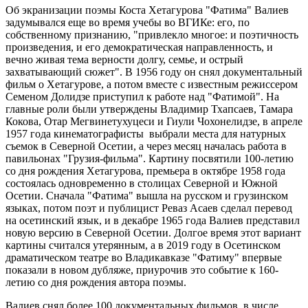
Об экранизации поэмы Коста Хетагурова "Фатима" Валиев
задумывался еще во время учебы во ВГИКе: его, по
собственному признанию, "привлекло многое: и поэтичность
произведения, и его демократическая направленность, и
вечно живая тема верности долгу, семье, и острый
захватывающий сюжет". В 1956 году он снял документальный
фильм о Хетагурове, а потом вместе с известным режиссером
Семеном Долидзе приступил к работе над "Фатимой". На
главные роли были утверждены Владимир Тхапсаев, Тамара
Кокова, Отар Мегвинетухуцеси и Гиули Чохонелидзе, в апреле
1957 года кинематографисты выбрали места для натурных
съемок в Северной Осетии, а через месяц началась работа в
павильонах "Грузия-фильма". Картину посвятили 100-летию
со дня рождения Хетагурова, премьера в октябре 1958 года
состоялась одновременно в столицах Северной и Южной
Осетии. Сначала "Фатима" вышла на русском и грузинском
языках, потом поэт и публицист Реваз Асаев сделал перевод
на осетинский язык, и в декабре 1965 года Валиев представил
новую версию в Северной Осетии. Долгое время этот вариант
картины считался утерянным, а в 2019 году в Осетинском
драматическом театре во Владикавказе "Фатиму" впервые
показали в новом дубляже, приурочив это событие к 160-
летию со дня рождения автора поэмы.
Валиев снял более 100 документальных фильмов, в числе