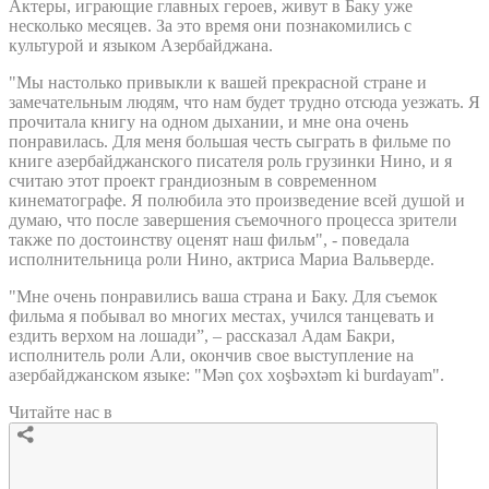
Актеры, играющие главных героев, живут в Баку уже
несколько месяцев. За это время они познакомились с
культурой и языком Азербайджана.
"Мы настолько привыкли к вашей прекрасной стране и
замечательным людям, что нам будет трудно отсюда уезжать. Я
прочитала книгу на одном дыхании, и мне она очень
понравилась. Для меня большая честь сыграть в фильме по
книге азербайджанского писателя роль грузинки Нино, и я
считаю этот проект грандиозным в современном
кинематографе. Я полюбила это произведение всей душой и
думаю, что после завершения съемочного процесса зрители
также по достоинству оценят наш фильм", - поведала
исполнительница роли Нино, актриса Мариа Вальверде.
"Мне очень понравились ваша страна и Баку. Для съемок
фильма я побывал во многих местах, учился танцевать и
ездить верхом на лошади”, – рассказал Адам Бакри,
исполнитель роли Али, окончив свое выступление на
азербайджанском языке: "Mən çox xoşbəxtəm ki burdayam".
Читайте нас в