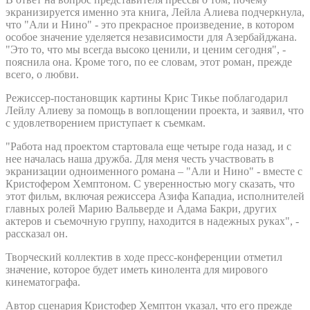
экранизируется именно эта книга, Лейла Алиева подчеркнула,
что "Али и Нино" - это прекрасное произведение, в котором
особое значение уделяется независимости для Азербайджана.
"Это то, что мы всегда высоко ценили, и ценим сегодня", -
пояснила она. Кроме того, по ее словам, этот роман, прежде
всего, о любви.
Режиссер-постановщик картины Крис Тикье поблагодарил
Лейлу Алиеву за помощь в воплощении проекта, и заявил, что
с удовлетворением приступает к съемкам.
"Работа над проектом стартовала еще четыре года назад, и с
нее началась наша дружба. Для меня честь участвовать в
экранизации одноименного романа – "Али и Нино" - вместе с
Кристофером Хемптоном. С уверенностью могу сказать, что
этот фильм, включая режиссера Азифа Кападиа, исполнителей
главных ролей Марию Вальверде и Адама Бакри, других
актеров и съемочную группу, находится в надежных руках", -
рассказал он.
Творческий коллектив в ходе пресс-конференции отметил
значение, которое будет иметь кинолента для мирового
кинематографа.
Автор сценария Кристофер Хемптон указал, что его прежде