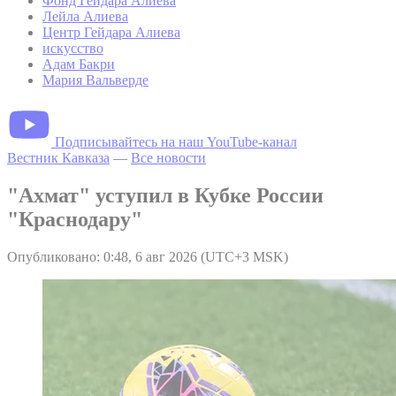
Фонд Гейдара Алиева
Лейла Алиева
Центр Гейдара Алиева
искусство
Адам Бакри
Мария Вальверде
Подписывайтесь на наш YouTube-канал
Вестник Кавказа
—
Все новости
"Ахмат" уступил в Кубке России
"Краснодару"
Опубликовано: 0:48, 6 авг 2026 (UTC+3 MSK)