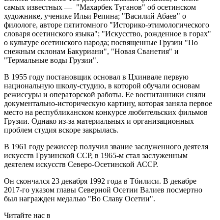
самых известных — "Махарбек Туганов" об осетинском
художнике, ученике Ильи Репина; "Василий Абаев" о
филологе, авторе пятитомного "Историко-этимологического
словаря осетинского языка"; "Искусство, рожденное в горах"
о культуре осетинского народа; посвященные Грузии "По
снежным склонам Бакуриани", "Новая Сванетия" и
"Термальные воды Грузии".
В 1955 году постановщик основал в Цхинвале первую
национальную школу-студию, в которой обучали основам
режиссуры и операторской работы. Ее воспитанники сняли
документально-историческую картину, которая заняла первое
место на республиканском конкурсе любительских фильмов
Грузии. Однако из-за материальных и организационных
проблем студия вскоре закрылась.
В 1961 году режиссер получил звание заслуженного деятеля
искусств Грузинской ССР, в 1965-м стал заслуженным
деятелем искусств Северо-Осетинской АССР.
Он скончался 23 декабря 1992 года в Тбилиси. В декабре
2017-го указом главы Северной Осетии Валиев посмертно
был награжден медалью "Во Славу Осетии".
Читайте нас в