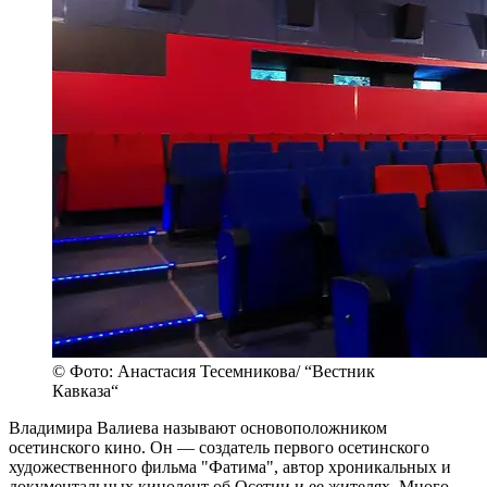
© Фото: Анастасия Тесемникова/ “Вестник
Кавказа“
Владимира Валиева называют основоположником
осетинского кино. Он — создатель первого осетинского
художественного фильма "Фатима", автор хроникальных и
документальных кинолент об Осетии и ее жителях. Много