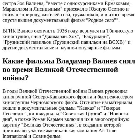
сестра Зоя Валиева, "вместе с однокурсниками Ермаковым,
Маршаллом и Лисицыным" приезжал в Южную Осетию и
снимал "природу, жителей села, тружеников, и в итоге время
спустя вышел документальный фильм "Родное село"".
ВГИК Валиев окончил в 1936 году, вернулся на Тбилисскую
киностудию, снял "Джимарай-Хох", "Бакуриани",
"Грузинский павильон (Грузинский павильон на ВСХВ)" и
другие документальные и научно-популярные фильмы.
Какие фильмы Владимир Валиев снял
во время Великой Отечественной
войны?
В годы Великой Отечественной войны Валиев руководил
киногруппой Северо-Кавказского фронта и был режиссером
киногруппы Черноморского флота. Отснятые им материалы
вошли в документальные фильмы "Кавказ" и "Генерал
Леселидзе", киножурналы "Советская Грузия" и "Новости
дня", а позже Роман Кармен включил их в многосерийную
картину "Великая Отечественная", в создании которой
принимали участие американская компания Air Time
International и Совинфильм.