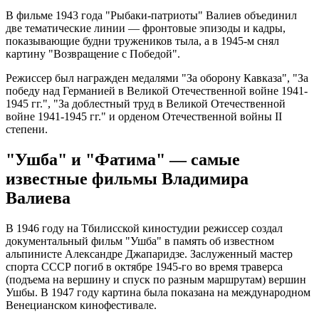
В фильме 1943 года "Рыбаки-патриоты" Валиев объединил
две тематические линии — фронтовые эпизоды и кадры,
показывающие будни тружеников тыла, а в 1945-м снял
картину "Возвращение с Победой".
Режиссер был награжден медалями "За оборону Кавказа", "За
победу над Германией в Великой Отечественной войне 1941-
1945 гг.", "За доблестный труд в Великой Отечественной
войне 1941-1945 гг." и орденом Отечественной войны II
степени.
"Ушба" и "Фатима" — самые
известные фильмы Владимира
Валиева
В 1946 году на Тбилисской киностудии режиссер создал
документальный фильм "Ушба" в память об известном
альпинисте Александре Джапаридзе. Заслуженный мастер
спорта СССР погиб в октябре 1945-го во время траверса
(подъема на вершину и спуск по разным маршрутам) вершин
Ушбы. В 1947 году картина была показана на международном
Венецианском кинофестивале.