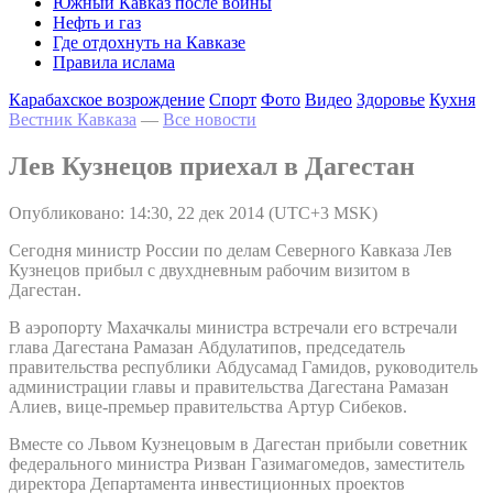
Южный Кавказ после войны
Нефть и газ
Где отдохнуть на Кавказе
Правила ислама
Карабахское возрождение
Спорт
Фото
Видео
Здоровье
Кухня
Вестник Кавказа
—
Все новости
Лев Кузнецов приехал в Дагестан
Опубликовано: 14:30, 22 дек 2014 (UTC+3 MSK)
Сегодня министр России по делам Северного Кавказа Лев
Кузнецов прибыл с двухдневным рабочим визитом в
Дагестан.
В аэропорту Махачкалы министра встречали его встречали
глава Дагестана Рамазан Абдулатипов, председатель
правительства республики Абдусамад Гамидов, руководитель
администрации главы и правительства Дагестана Рамазан
Алиев, вице-премьер правительства Артур Сибеков.
Вместе со Львом Кузнецовым в Дагестан прибыли советник
федерального министра Ризван Газимагомедов, заместитель
директора Департамента инвестиционных проектов