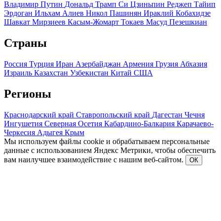
Владимир Путин
Дональд Трамп
Си Цзиньпин
Реджеп Тайип
Эрдоган
Ильхам Алиев
Никол Пашинян
Ираклий Кобахидзе
Шавкат Мирзиеев
Касым-Жомарт Токаев
Масуд Пезешкиан
Страны
Россия
Турция
Иран
Азербайджан
Армения
Грузия
Абхазия
Израиль
Казахстан
Узбекистан
Китай
США
Регионы
Краснодарский край
Ставропольский край
Дагестан
Чечня
Ингушетия
Северная Осетия
Кабардино-Балкария
Карачаево-
Черкесия
Адыгея
Крым
Мы используем файлы cookie и обрабатываем персональные
данные с использованием Яндекс Метрики, чтобы обеспечить
вам наилучшее взаимодействие с нашим веб-сайтом.
ОК