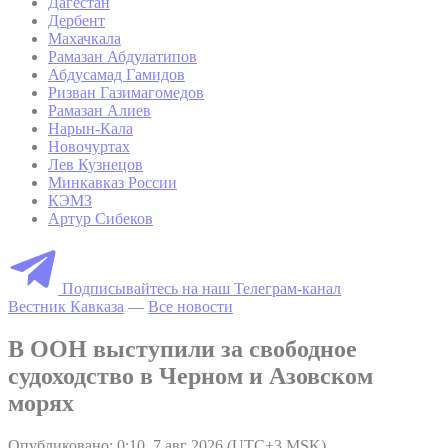
Дагестан
Дербент
Махачкала
Рамазан Абдулатипов
Абдусамад Гамидов
Ризван Газимагомедов
Рамазан Алиев
Нарын-Кала
Новочуртах
Лев Кузнецов
Минкавказ России
КЭМЗ
Артур Сибеков
Подписывайтесь на наш Телеграм-канал
Вестник Кавказа
—
Все новости
В ООН выступили за свободное
судоходство в Черном и Азовском
морях
Опубликовано: 0:10, 7 авг 2026 (UTC+3 MSK)