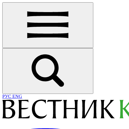
РУС
ENG