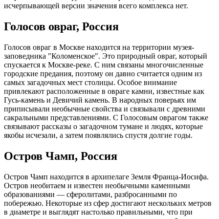
исчерпывающей версии значения всего комплекса нет.
Голосов овраг, Россия
Голосов овраг в Москве находится на территории музея-
заповедника "Коломенское". Это природный овраг, который
спускается к Москве-реке. С ним связаны многочисленные
городские предания, поэтому он давно считается одним из
самых загадочных мест столицы. Особое внимание
привлекают расположенные в овраге камни, известные как
Гусь-камень и Девичий камень. В народных поверьях им
приписывали необычные свойства и связывали с древними
сакральными представлениями. С Голосовым оврагом также
связывают рассказы о загадочном тумане и людях, которые
якобы исчезали, а затем появлялись спустя долгие годы.
Остров Чамп, Россия
Остров Чамп находится в архипелаге Земля Франца-Иосифа.
Остров необитаем и известен необычными каменными
образованиями — сферолитами, разбросанными по
побережью. Некоторые из сфер достигают нескольких метров
в диаметре и выглядят настолько правильными, что при