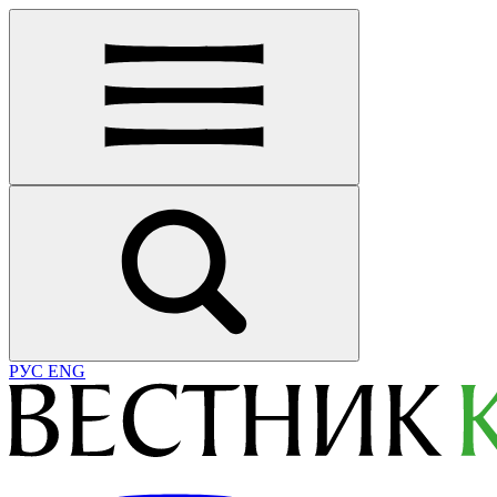
РУС
ENG