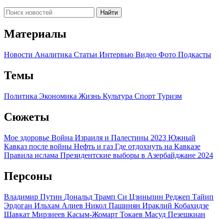
Найти
Материалы
Новости
Аналитика
Статьи
Интервью
Видео
Фото
Подкасты
Темы
Политика
Экономика
Жизнь
Культура
Спорт
Туризм
Сюжеты
Мое здоровье
Война Израиля и Палестины 2023
Южный
Кавказ после войны
Нефть и газ
Где отдохнуть на Кавказе
Правила ислама
Президентские выборы в Азербайджане 2024
Персоны
Владимир Путин
Дональд Трамп
Си Цзиньпин
Реджеп Тайип
Эрдоган
Ильхам Алиев
Никол Пашинян
Ираклий Кобахидзе
Шавкат Мирзиеев
Касым-Жомарт Токаев
Масуд Пезешкиан