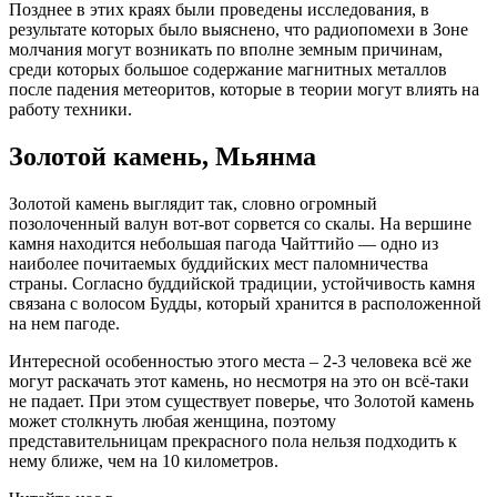
Позднее в этих краях были проведены исследования, в
результате которых было выяснено, что радиопомехи в Зоне
молчания могут возникать по вполне земным причинам,
среди которых большое содержание магнитных металлов
после падения метеоритов, которые в теории могут влиять на
работу техники.
Золотой камень, Мьянма
Золотой камень выглядит так, словно огромный
позолоченный валун вот-вот сорвется со скалы. На вершине
камня находится небольшая пагода Чайттийо — одно из
наиболее почитаемых буддийских мест паломничества
страны. Согласно буддийской традиции, устойчивость камня
связана с волосом Будды, который хранится в расположенной
на нем пагоде.
Интересной особенностью этого места – 2-3 человека всё же
могут раскачать этот камень, но несмотря на это он всё-таки
не падает. При этом существует поверье, что Золотой камень
может столкнуть любая женщина, поэтому
представительницам прекрасного пола нельзя подходить к
нему ближе, чем на 10 километров.