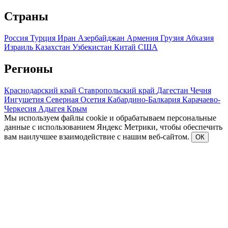
Страны
Россия
Турция
Иран
Азербайджан
Армения
Грузия
Абхазия
Израиль
Казахстан
Узбекистан
Китай
США
Регионы
Краснодарский край
Ставропольский край
Дагестан
Чечня
Ингушетия
Северная Осетия
Кабардино-Балкария
Карачаево-
Черкесия
Адыгея
Крым
Мы используем файлы cookie и обрабатываем персональные
данные с использованием Яндекс Метрики, чтобы обеспечить
вам наилучшее взаимодействие с нашим веб-сайтом.
ОК