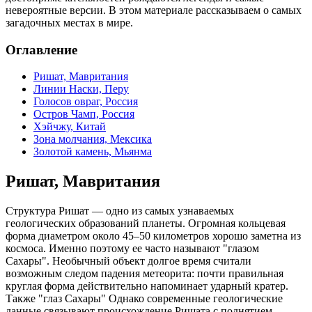
невероятные версии. В этом материале рассказываем о самых
загадочных местах в мире.
Оглавление
Ришат, Мавритания
Линии Наски, Перу
Голосов овраг, Россия
Остров Чамп, Россия
Хэйчжу, Китай
Зона молчания, Мексика
Золотой камень, Мьянма
Ришат, Мавритания
Структура Ришат — одно из самых узнаваемых
геологических образований планеты. Огромная кольцевая
форма диаметром около 45–50 километров хорошо заметна из
космоса. Именно поэтому ее часто называют "глазом
Сахары". Необычный объект долгое время считали
возможным следом падения метеорита: почти правильная
круглая форма действительно напоминает ударный кратер.
Также "глаз Сахары" Однако современные геологические
данные связывают происхождение Ришата с поднятием