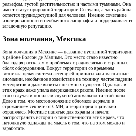
рельефом, густой растительностью и частыми туманами. Она
имеет статус природной территории Сычуани, а часть района
остается труднодоступной для человека. Именно сочетание
изолированности и необычного ландшафта и поддерживает ее
загадочную репутацию.
Зона молчания, Мексика
Зона молчания в Мексике — название пустынной территории
в районе Болсон-де-Мапими. Это место стало известно
благодаря рассказам о проблемах с радиосвязью и странных
сбоях оборудования. Вокруг территории со временем
возникла целая система легенд: ей приписывали магнитные
аномалии, необычное воздействие на технику, частое падение
метеоритов и даже визиты внеземных существ. Однажды в
этих краях даже упала американская ракета. Именно после
этого случая и поползли слухи об аномальности этой зоны.
Дело в том, что местоположение обломков держали в
строжайшем секрете от СМИ, а территория тщательно
охранялась. Местные нанятые для охраны и начали
распространять истории о таинственности этих краев, что
натолкнуло однажды на мысль о том, что на этом можно и
заработать.