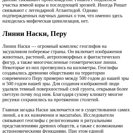
участка земной коры и последующей эрозией. Иногда Ришат
связывают с легендарной Атлантидой. Однако
подтвержденных научных данных о том, что именно здесь
находилась мифическая цивилизация, нет.
Линии Наски, Перу
Линии Наски — огромный комплекс геоглифов на
засушливом побережье страны. Он включает изображения
животных, растений, антропоморфных и фантастических
фигур, а также многочисленные геометрические линии.
Некоторые из них протянулись на километры. Геоглифы
создавались древними обществами на территории
современного Перу примерно между 500 годом до нашей эры
и 500 годом нашей эры. Для создания изображений люди
удаляли темный поверхностный слой грунта, открывая более
светлую почву под ним. Благодаря сухому климату многие
рисунки сохранились на протяжении столетий.
Главная загадка Наски заключается не в существовании самих
линий, а в их назначении и масштабах. Исследователи
связывают геоглифы с религиозными и ритуальными
представлениями древних обществ, а также с возможными
астрономическими функциями. При этом единой