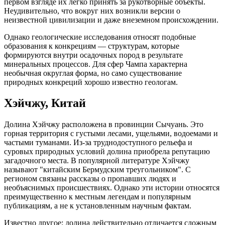
первом взгляде их легко принять за рукотворные объекты.
Неудивительно, что вокруг них возникли версии о
неизвестной цивилизации и даже внеземном происхождении.
Однако геологические исследования относят подобные
образования к конкрециям — структурам, которые
формируются внутри осадочных пород в результате
минеральных процессов. Для сфер Чампа характерна
необычная округлая форма, но само существование
природных конкреций хорошо известно геологам.
Хэйчжу, Китай
Долина Хэйчжу расположена в провинции Сычуань. Это
горная территория с густыми лесами, ущельями, водоемами и
частыми туманами. Из-за труднодоступного рельефа и
суровых природных условий долина приобрела репутацию
загадочного места. В популярной литературе Хэйчжу
называют "китайским Бермудским треугольником". С
регионом связаны рассказы о пропавших людях и
необъяснимых происшествиях. Однако эти истории относятся
преимущественно к местным легендам и популярным
публикациям, а не к установленным научным фактам.
Известно другое: долина действительно отличается сложным