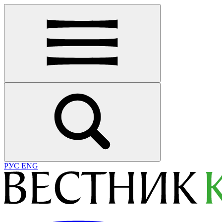
РУС
ENG