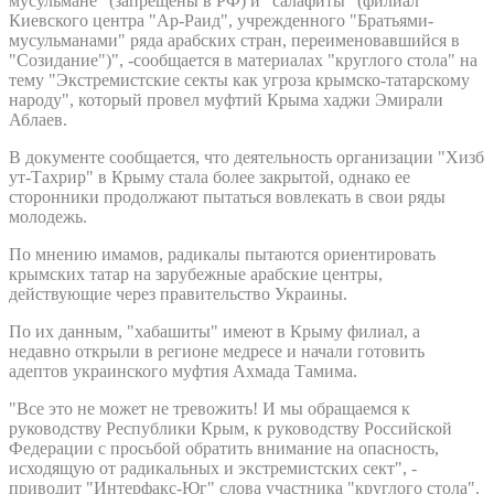
мусульмане" (запрещены в РФ) и "салафиты" (филиал
Киевского центра "Ар-Раид", учрежденного "Братьями-
мусульманами" ряда арабских стран, переименовавшийся в
"Созидание")", -сообщается в материалах "круглого стола" на
тему "Экстремистские секты как угроза крымско-татарскому
народу", который провел муфтий Крыма хаджи Эмирали
Аблаев.
В документе сообщается, что деятельность организации "Хизб
ут-Тахрир" в Крыму стала более закрытой, однако ее
сторонники продолжают пытаться вовлекать в свои ряды
молодежь.
По мнению имамов, радикалы пытаются ориентировать
крымских татар на зарубежные арабские центры,
действующие через правительство Украины.
По их данным, "хабашиты" имеют в Крыму филиал, а
недавно открыли в регионе медресе и начали готовить
адептов украинского муфтия Ахмада Тамима.
"Все это не может не тревожить! И мы обращаемся к
руководству Республики Крым, к руководству Российской
Федерации с просьбой обратить внимание на опасность,
исходящую от радикальных и экстремистских сект", -
приводит "Интерфакс-Юг" слова участника "круглого стола".