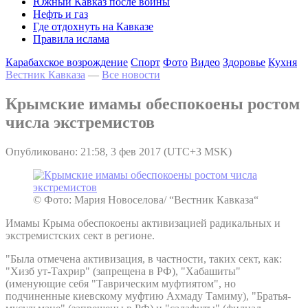
Южный Кавказ после войны
Нефть и газ
Где отдохнуть на Кавказе
Правила ислама
Карабахское возрождение
Спорт
Фото
Видео
Здоровье
Кухня
Вестник Кавказа
—
Все новости
Крымские имамы обеспокоены ростом
числа экстремистов
Опубликовано: 21:58, 3 фев 2017 (UTC+3 MSK)
© Фото: Мария Новоселова/ “Вестник Кавказа“
Имамы Крыма обеспокоены активизацией радикальных и
экстремистских сект в регионе.
"Была отмечена активизация, в частности, таких сект, как:
"Хизб ут-Тахрир" (запрещена в РФ), "Хабашиты"
(именующие себя "Таврическим муфтиятом", но
подчиненные киевскому муфтию Ахмаду Тамиму), "Братья-