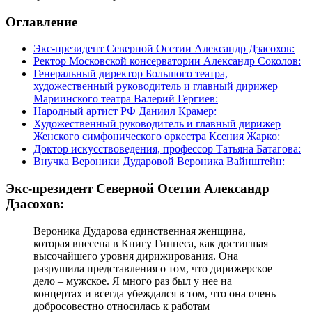
Оглавление
Экс-президент Северной Осетии Александр Дзасохов:
Ректор Московской консерватории Александр Соколов:
Генеральный директор Большого театра,
художественный руководитель и главный дирижер
Мариинского театра Валерий Гергиев:
Народный артист РФ Даниил Крамер:
Художественный руководитель и главный дирижер
Женского симфонического оркестра Ксения Жарко:
Доктор искусствоведения, профессор Татьяна Батагова:
Внучка Вероники Дударовой Вероника Вайнштейн:
Экс-президент Северной Осетии Александр
Дзасохов:
Вероника Дударова единственная женщина,
которая внесена в Книгу Гиннеса, как достигшая
высочайшего уровня дирижирования. Она
разрушила представления о том, что дирижерское
дело – мужское. Я много раз был у нее на
концертах и всегда убеждался в том, что она очень
добросовестно относилась к работам