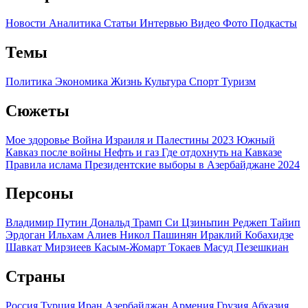
Новости
Аналитика
Статьи
Интервью
Видео
Фото
Подкасты
Темы
Политика
Экономика
Жизнь
Культура
Спорт
Туризм
Сюжеты
Мое здоровье
Война Израиля и Палестины 2023
Южный
Кавказ после войны
Нефть и газ
Где отдохнуть на Кавказе
Правила ислама
Президентские выборы в Азербайджане 2024
Персоны
Владимир Путин
Дональд Трамп
Си Цзиньпин
Реджеп Тайип
Эрдоган
Ильхам Алиев
Никол Пашинян
Ираклий Кобахидзе
Шавкат Мирзиеев
Касым-Жомарт Токаев
Масуд Пезешкиан
Страны
Россия
Турция
Иран
Азербайджан
Армения
Грузия
Абхазия