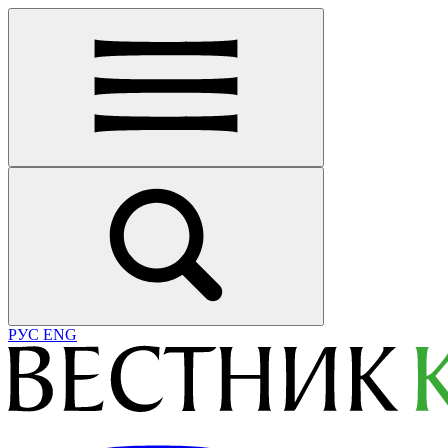
РУС
ENG