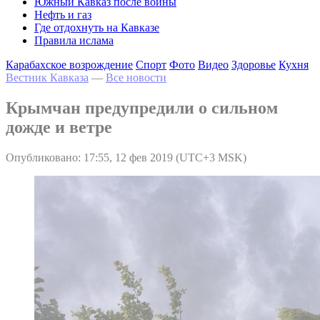
Южный Кавказ после войны
Нефть и газ
Где отдохнуть на Кавказе
Правила ислама
Карабахское возрождение
Спорт
Фото
Видео
Здоровье
Кухня
Вестник Кавказа
—
Все новости
Крымчан предупредили о сильном
дожде и ветре
Опубликовано: 17:55, 12 фев 2019 (UTC+3 MSK)